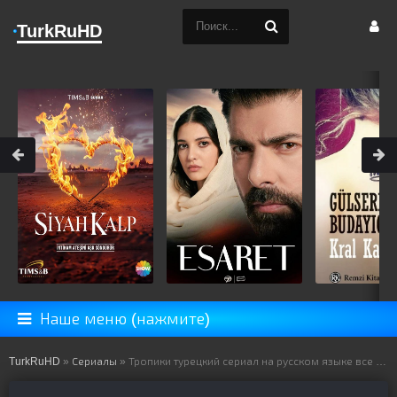
TurkRuHD
Наше меню (нажмите)
TurkRuHD
»
Сериалы
» Тропики турецкий сериал на русском языке все серии смотреть онлайн бесплатно подряд