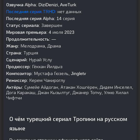
Озвучка Alpha:
DiziDenizi, AveTurk
Последняя серия TRHD:
нет данных
Последняя серия Alpha:
14 серия
Статус сериала:
Завершен
Мировая премьера:
4 июля 2023
Продолжительность:
—
Жанр:
Мелодрама, Драма
Страна:
Турция
Сценарий:
Нурай Услу
Продюссер:
Гёкхан Йилдыз
Композитор:
Мустафа Гюзель, Jingletv
Режиссер:
Керем Чакироглу
Актёры:
Сумейе Айдоган, Атакан Хошгёрен, Дидем Инселел,
Дога Каракаш, Джан Кызылтуг, Джанер Топчу, Улкю Хилал
Чифтчи
О чём турецкий сериал Тропики на русском
языке