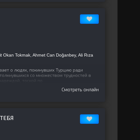
it Okan Tokmak, Ahmet Can Doğanbey, Ali Rıza
ает о людях, покинувших Турцию ради
столкнувшихся со множеством трудностей в
надеждой, тоской по
Смотреть онлайн
ТЕБЯ