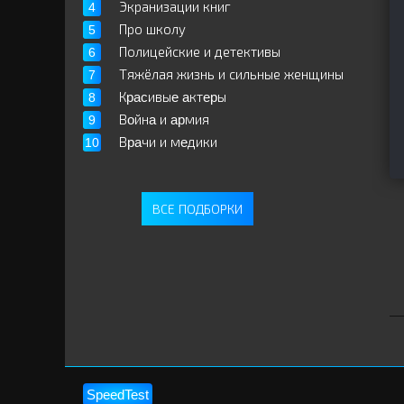
Экранизации книг
Про школу
Полицейские и детективы
Тяжёлая жизнь и сильные женщины
Кpacивыe aктepы
Вoйнa и apмия
Вpaчи и мeдики
ВСЕ ПОДБОРКИ
SpeedTest