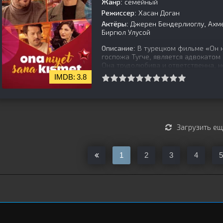
Жанр:
семейный
Режиссер:
Хасан Доган
Актёры:
Джерен Бендерлиоглу, Ахмет 
Биргюл Улусой
Описание:
В турецком фильме «Он н
госпожа Тугче, является адвокатом
Она трудолюбива и ответственна, н
3.8
[is-parent][/is-parent]
Загрузить е
1
2
3
4
5