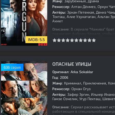
Жанр:
Зарубежный, Драма
Режиссер:
Алтан Дёнмез, Оркун Чат
Актёры:
Эркан Петеккая, Дениз Чак
Токташ, Алие Узунатаган, Альтан Эр
Ахмет
Описание:
В сериале "Нажива" брат
поджигает фабрику Кемаля, чтобы п
время пожара оказывается заперты
5.5
[is-parent]
[/is-parent]
ОПАСНЫЕ УЛИЦЫ
636 серия
Оригинал:
Arka Sokaklar
Год:
2006
Жанр:
Криминал, Приключения, Ком
Режиссер:
Орхан Огуз
Актёры:
Зафер Эргин, Илькер Инаног
Гамзе Озчелик, Угур Пекташ, Шевке
Описание:
Сериал рассказывает ист
работающих в специальной команд