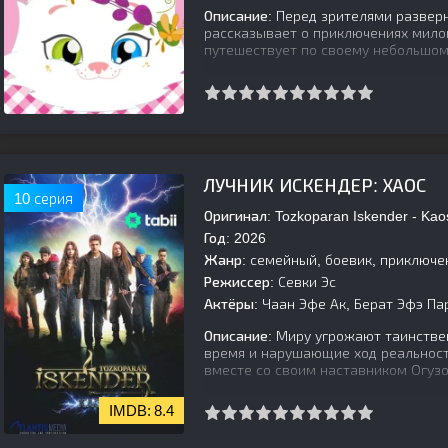
Описание:
Перед зрителями разверн
рассказывает о приключениях мило
путешествует по своему небольшом
[is-parent]
[/is-parent]
ЛУЧНИК ИСКЕНДЕР: ХАОС
10 серия
Оригинал:
Tozkoparan Iskender - Kao
Год:
2026
Жанр:
семейный, боевик, приключе
Режиссер:
Севки Эс
Актёры:
Чаан Эфе Ак, Берат Эфэ Пар
Описание:
Миру угрожают таинстве
время и нарушающие ход реальност
вместе со своим наставником Огуз
8.4