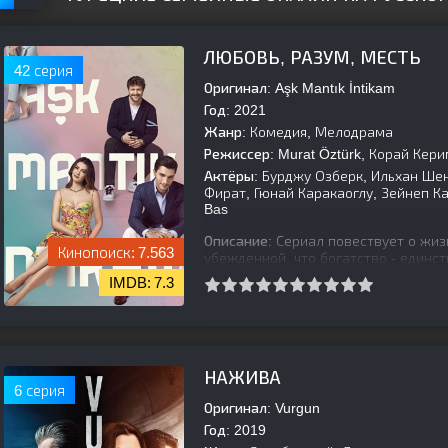
ЛЮБОВЬ, РАЗУМ, МЕСТЬ
42 серия
Оригинал:
Aşk Mantık İntikam
Год:
2021
Жанр:
Комедия, Мелодрама
Режиссер:
Murat Öztürk, Корай Кери
Актёры:
Бурджу Озберк, Ильхан Шен
Фират, Гюнай Каракаоглу, Зейнеп Ка
Bas
Описание:
Сериал повествует о жиз
7.563
убежденной, что богатство - единс
которого она не любит, было попыт
7.3
[is-parent]
[/is-parent]
НАЖИВА
6 серия
Оригинал:
Vurgun
Год:
2019