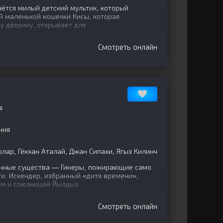
ётся милый детский мультик, который
й маленькой кошечки Кисы, которая
у дворику, открывает для
Смотреть онлайн
s
ния
лар, Гёкхан Аталай, Джан Сипахи, Ягыз Килинч
нные существа — Гинеры, пожирающие само
и. Искендер, избранный «дитя времени»,
ом и союзницей Йылдыз
Смотреть онлайн