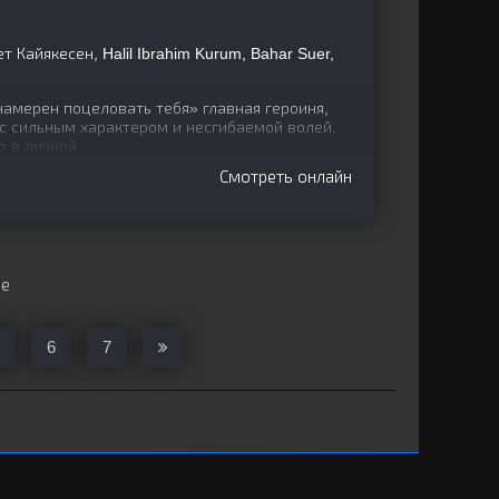
Кайякесен, Halil Ibrahim Kurum, Bahar Suer,
амерен поцеловать тебя» главная героиня,
 с сильным характером и несгибаемой волей.
о в личной
Смотреть онлайн
ще
6
7