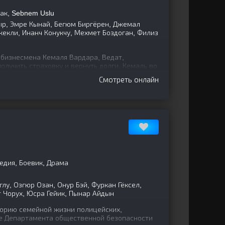
ак, Sebnem Uslu
ыр, Эмре Кынай, Бегюм Биргёрен, Джемал
кекли, Инанч Конукчу, Мехмет Боздоган, Филиз
 бизнесмена Кемаля Вардара, Ведат,
олучить страховку и вернуть долги. Кемаль во
м в лифте и
Смотреть онлайн
едия, Боевик, Драма
лу, Озгюр Озан, Онур Бэй, Фуркан Гёксел,
т Чорух, Юсра Гейик, Пынар Айдын
орию семейной жизни полицейских,
е Департамента общественной безопасности