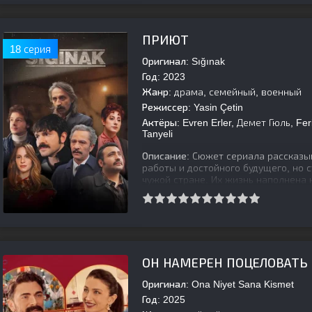
[is-parent]
[/is-parent]
ПРИЮТ
18 серия
Оригинал:
Sığınak
Год:
2023
Жанр:
драма, семейный, военный
Режиссер:
Yasin Çetin
Актёры:
Evren Erler, Демет Гюль, Fer
Tanyeli
Описание:
Сюжет сериала рассказыв
работы и достойного будущего, но 
чужой стране. Их жизнь наполнена 
[is-parent]
[/is-parent]
ОН НАМЕРЕН ПОЦЕЛОВАТЬ 
Оригинал:
Ona Niyet Sana Kismet
Год:
2025