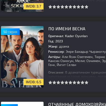
Стамбульского полицейского управл
3.7
[is-parent]
[/is-parent]
ПО ИМЕНИ ВЕСНА
50 серия
Оригинал:
Kader Oyunları
Год:
2023
Жанр:
драма
Режиссер:
Эмре Бахадыр Чыракоглу
Актёры:
Али Ясин Озегемен, Тюркю 
Кансин Озиосун, Мелис Озчимен, Э
Генк, Йигит Селви
Описание:
В драматичном турецком 
запутанная история женщины, попав
мужественно борется с интригами 
6.5
[is-parent]
[/is-parent]
ОТЧАЯННЫЕ ДОМОХОЗЯЙК