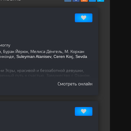
моглу
, Бурак Йёрюк, Мелиса Дёнгель, М. Корхан
нконде, Suleyman Atanisev, Ceren Koç, Sevda
ни Эсры, красивой и беззаботной девушки,
твенный путь к счастью. Замужество с Озаном,
кой обеспечить
Смотреть онлайн