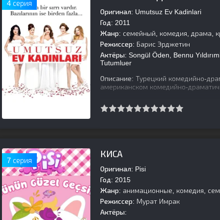
4 серия
Оригинал:
Umutsuz Ev Kadinlari
Год:
2011
Жанр:
семейный, комедия, драма, 
Режиссер:
Барис Эрджетин
Актёры:
Songül Öden, Bennu Yıldırım
Tutumluer
Описание:
Турецкий комедийно-драм
американском комедийно-драматиче
[is-parent]
[/is-parent]
КИСА
7 серия
Оригинал:
Pisi
Год:
2015
Жанр:
анимационные, комедия, се
Режиссер:
Мурат Имрак
Актёры: