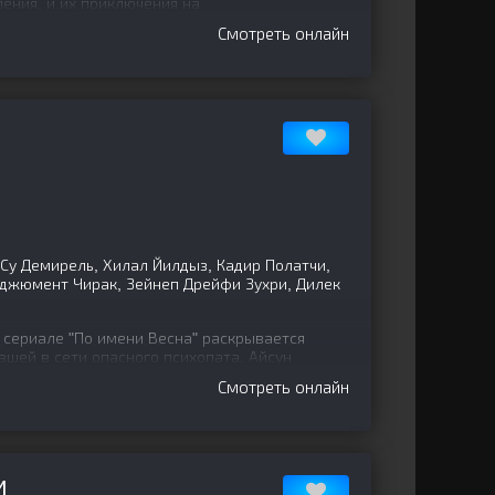
ения, и их приключения на
Смотреть онлайн
Су Демирель, Хилал Йилдыз, Кадир Полатчи,
рджюмент Чирак, Зейнеп Дрейфи Зухри, Дилек
сериале "По имени Весна" раскрывается
шей в сети опасного психопата. Айсун
и коварством
Смотреть онлайн
И