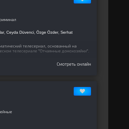
криминал
lar, Ceyda Düvenci, Özge Özder, Serhat
атический телесериал, основанный на
ском телесериале "Отчаянные домохозяйки".
Смотреть онлайн
мейные