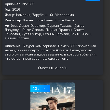
Оригинал:
No: 309
Год:
2016
Жанр:
Комедия, Зарубежный, Мелодрама
Режиссер:
Хасан Толга Пулат, Emre Kavuk
Актёры:
Демет Оздемир, Фуркан Палалы, Сумру
Явруджук, Гёкче Озиоль, Джихан Эрджан, Озлем
Токаслан, Суат Сунгур, Севинч Эрбулак, Беити Энгин,
Фатма Топташ
Описание:
В турецком сериале "Номер 309" произошла
неожиданная смерть богатого Ахмета. Незадолго до
этого он записал видеозавещание, в котором объявил,
что оставит все свое наследство тому
Смотреть онлайн
10 серия