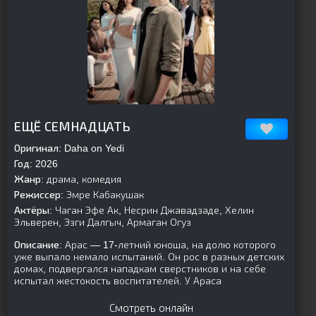
[is-parent]
[/is-parent]
ЕЩЁ СЕМНАДЦАТЬ
Оригинал:
Daha on Yedi
Год:
2026
Жанр:
драма, комедия
Режиссер:
Эмре Кабакушак
Актёры:
Чаган Эфе Ак, Несрин Джавадзаде, Хелин
Эльверен, Эзги Далгыч, Армаган Огуз
Описание:
Арас — 17-летний юноша, на долю которого
уже выпало немало испытаний. Он рос в разных детских
домах, подвергался нападкам сверстников и на себе
испытал жестокость воспитателей. У Араса
Смотреть онлайн