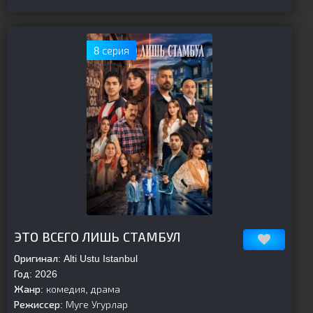
8 серия
[is-parent]
[/is-parent]
ЭТО ВСЕГО ЛИШЬ СТАМБУЛ
Оригинал:
Alti Ustu Istanbul
Год:
2026
Жанр:
комедия, драма
Режиссер:
Муге Угурлар