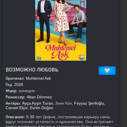
[is-parent]
[/is-parent]
ВОЗМОЖНО ЛЮБОВЬ
Оригинал:
Muhtemel Ask
Год:
2026
Жанр:
комедия
Режиссер:
Altan Dönmez
Актёры:
Ayça Ayşin Turan, Экин Коч, Feyyaz Şerifoğlu,
Cansel Elçin, Evrim Doğan
Описание:
В 30 лет Дефне, построившая карьеру сама,
вдруг осознаёт усталость и одиночество. Она встречает
прямолинейного Кадира и загадочного Толгу, которые