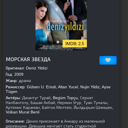
2.5
[is-parent]
[/is-parent]
МОРСКАЯ ЗВЕЗДА
Оригинал:
Deniz Yildizi
Год:
2009
Жанр:
драма
Режиссер:
Gülsen U. Erisdi, Altan Yucel, Nujin Yildiz, Ayse
Tügen
Актёры:
Джантуг Турай, Begüm Topçu, Серхат
Налбантолу, Башак Акбай, Нермин Угур, Туан Туналы,
Артемис Караман, Байток Мелтем, Йылдырым Шимшек,
Volkan Murat Benli
Описание:
Дениз приезжает в Анкару из маленькой
деревушки. Девушка мечтает стать студенткой