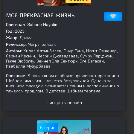
[is-parent]
[/is-parent]
МОЯ ПРЕКРАСНАЯ ЖИЗНЬ
Оригинал:
Sahane Hayatim
Год:
2023
Жанр:
Драма
Режиссер:
Чагры Байрак
Актёры:
Хилал Алтынбилек, Онур Туна, Йигит Озшенер,
Серкан Кескин, Несрин Джавадзаде, Сумру Явруджук,
Гёкче Эюбоглу, Зейнеп Эла Сентюрк, Эге Дагасан,
Изабелла Музурбаева
Описание:
В роскошном особняке проживает красавица
Шебнем, чья жизнь кажется безупречной. Однако за
внешним фасадом скрываются тайны и воспоминания о
тяжелом прошлом. В детстве Шебнем терпела
Смотреть онлайн
6 серия