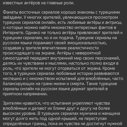
известных актёров на главные роли.
Фанаты восточных сериалов хорошо знакомы с турецкими
звёздами. У многих зрителей, увлекающихся просмотром
турецких сериалов онлайн, есть любимые актёры и актрисы,
о которых можно найти множество интересных фактов в
Интернете. Однако не только актёры привлекают зрителей к
турецким сериалам, но и их подача. Турецкие сериалы на
русском языке поражают своей эмоциональностью,
создавая у зрителя впечатление реалистичности
происходящего на экране. Актёры с невероятной
самоотдачей передают внутренний мир своих персонажей,
делясь их чувствами и мыслями, настолько полно входя в
роль, что зрители не могут оторваться от экрана. Кроме
того, в турецких сериалах любовные истории развиваются
неспешно и с множеством испытаний для влюблённых, часто
балансирующих на грани жизни и смерти. Такие турецкие
сериалы онлайн на русском языке держат зрителей в
приятном напряжении.
Зрителям нравится, что испытания укрепляют чувства
влюблённых и делают их ближе друг к другу на более
высоком уровне. В турецких сериалах мужчина и женщина
могут долго жить под одной крышей, не переступая
определённых границ, пока их чувства не достигнут нужной