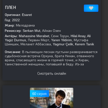
[is-parent]
[/is-parent]
ПЛЕН
Оригинал:
Esaret
Год:
2022
Жанр:
Мелодрама
Режиссер:
Serkan Mut, Айхан Озен
Актёры:
Mahassine Merabet, Сенк Торун, Hilal Anay, Ali
Yagiz Durmus, Первин Мерт, Yaren Yildirim, Мустафа
Шимшек, Мелахет Аббасова, Yagmur Çelik, Kerem Tanik
Описание:
В пылающих песках пустыни разворачивается
судьбоносная встреча Орхуна, брата Нихан, отважного
врача, спасающего жизни в горячей точке, и Хиран,
таинственной женщины, попавшей в беду. Из-за
Смотреть онлайн
60 серия