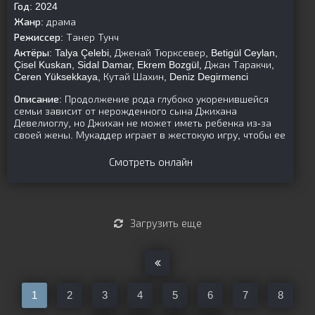
Год:
2024
Жанр:
драма
Режиссер:
Танер Тунч
Актёры:
Talya Çelebi, Дженай Тюрксевер, Betigül Ceylan,
Çisel Kuskan, Sidal Damar, Ekrem Bozgül, Джан Таракчи,
Ceren Yüksekkaya, Кутай Шахин, Deniz Degirmenci
Описание:
Продолжение рода глубоко укоренившейся
семьи зависит от нерожденного сына Джихана
Девелиоглу, но Джихан не может иметь ребенка из-за
своей жены. Мукаддер играет в жестокую игру, чтобы ее
Смотреть онлайн
Загрузить еще
1
2
3
4
5
6
7
8