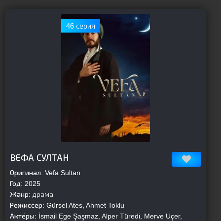
46 серия
[is-parent]
[/is-parent]
ВЕФА СУЛТАН
Оригинал:
Vefa Sultan
Год:
2025
Жанр:
драма
Режиссер:
Gürsel Ates, Ahmet Toklu
Актёры:
İsmail Ege Şaşmaz, Alper Türedi, Merve Uçer,