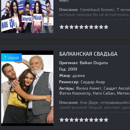
Акил
Описание:
Семейный бизнес; 7 челов
которые никогда бы не встретились
призванный создать фальшивую се
[is-parent]
[/is-parent]
БАЛКАНСКАЯ СВАДЬБА
7 серия
Оригинал:
Balkan Dugunu
Год:
2009
Жанр:
драма
Режиссер:
Сердар Акар
Актёры:
Филиз Ахмет, Саадет Аксой,
Фатих Коюноглу, Наги Сабан, Метин
Описание:
Али Деде, отправившийся
своей внучкой Зехрой, мечтает сде
это сокровище украшает мечты каж