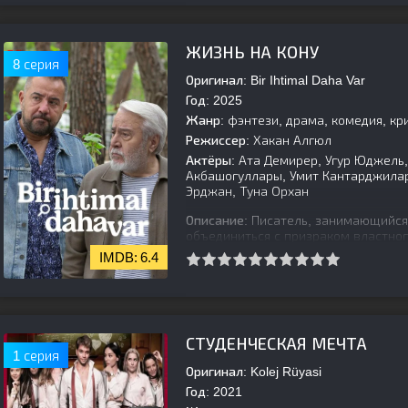
[is-parent]
[/is-parent]
ЖИЗНЬ НА КОНУ
8 серия
Оригинал:
Bir Ihtimal Daha Var
Год:
2025
Жанр:
фэнтези, драма, комедия, к
Режиссер:
Хакан Алгюл
Актёры:
Ата Демирер, Угур Юджель, 
Акбашогуллары, Умит Кантарджилар
Эрджан, Туна Орхан
Описание:
Писатель, занимающийся
объединиться с призраком властног
его собственное дело об убийстве.
6.4
[is-parent]
[/is-parent]
СТУДЕНЧЕСКАЯ МЕЧТА
1 серия
Оригинал:
Kolej Rüyasi
Год:
2021