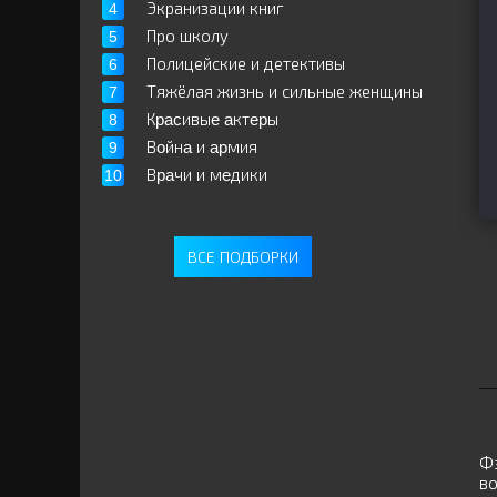
Экранизации книг
Про школу
Полицейские и детективы
Тяжёлая жизнь и сильные женщины
Кpacивыe aктepы
Вoйнa и apмия
Вpaчи и мeдики
ВСЕ ПОДБОРКИ
Фэ
во