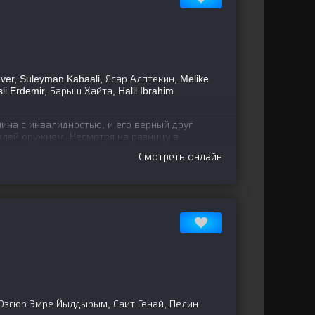
ver, Suleyman Kabaali, Ясар Алптекин, Melike
li Erdemir, Барыш Хайта, Halil Ibrahim
ина с инвалидностью, и его верный друг
лей оружием. Несмотря на разницу в
ь и предприимчивость.
Смотреть онлайн
Озгюр Эмре Йылдырым, Саит Генай, Пелин