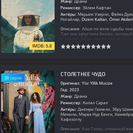
Жанр:
Драма
Режиссер:
Эйлем Кафтан
Актёры:
Мерьем Узерли, Фейяз Думан
Ногайлар, Dizem Kaftan, Ömer Akdemir
Описание:
Айше по воле судьбы оказ
Там она запустила бизнес, который
в Турции, Айше узнает, что ее мать
5.8
[is-parent][/is-parent]
СТОЛЕТНЕЕ ЧУДО
38 серия
Оригинал:
Yüz Yillik Mucize
Год:
2023
Жанр:
Драма
Режиссер:
Хилал Сарал
Актёры:
Джемре Гюмели, Эбру Шахин
Мемили, Мэрвэ Нур Бенги, Хюмейра,
Хафизоглу
Описание:
Али Тахир, отважный воин