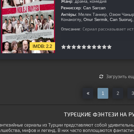
Жанр:
драма, комедия
Режиссер:
Can Sarcan
Актёры:
Мелек Танкер, Озюм Чакыр, 
Конакоглу, Onur Sermik, Can Suoruç, 
Описание:
Сериал рассказывает ист
2.2
[is-parent]
[/is-parent]
Загрузить е
1
2
3
ТУРЕЦКИЕ ФЭНТЕЗИ НА Р
нтезийные сериалы из Турции представляют собой удивительны
лшебства, мифов и легенд. В них часто воплощаются фантасти