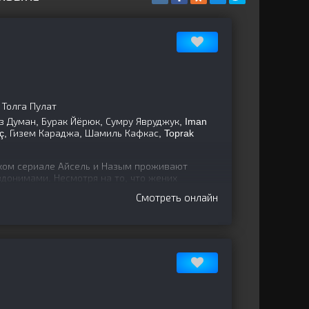
 Толга Пулат
 Думан, Бурак Йёрюк, Сумру Явруджук, Iman
eç, Гизем Караджа, Шамиль Кафкас, Toprak
ом сериале Айсель и Назым проживают
донимами. Несмотря на то, что жених
 подливает снотворное в его
Смотреть онлайн