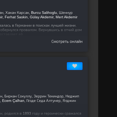
, Хакан Карсак, Burcu Salihoglu, Шеннур
, Ferhat Saskin, Gülay Akdemir, Mert Akdemir
алась в Германии в поисках лучшей жизни.
 обернулся провалом. Вернувшись в отчий дом
 оставляет ей
Смотреть онлайн
, Биркан Сокуллу, Зеррин Текиндор, Неджип
 Ecem Çalhan, Гёзде Седа Алтунер, Ялджин
, родился в 1893 году и героически сражался