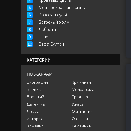
Кровавые цветы
Моя прекрасная жизнь
Роковая судьба
Ветреный холм
Доброта
Невеста
Вефа Султан
КАТЕГОРИИ
ПО ЖАНРАМ
Биография
Криминал
Боевик
Мелодрама
Военный
Триллер
Детектив
Ужасы
Драма
Фантастика
История
Фэнтези
Комедия
Семейный