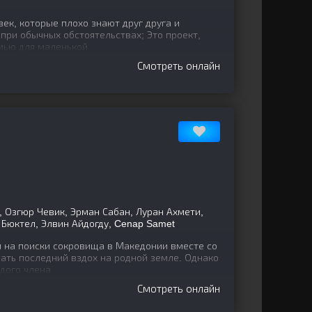
ек, которые плохо знают друг друга и
 при обычных обстоятельствах; Это проект,
мью для маленькой
Смотреть онлайн
 Озгюр Чевик, Эрман Сабан, Луран Ахмети,
 Бюктел, Элвин Айдогду, Cenap Samet
 на поиски сокровища в Македонии вместе со
лать последний вздох на родной земле. Однако
дого члена
Смотреть онлайн