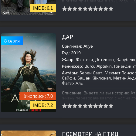
в битве при Сакарье в 1921 году. 
его в живых, несмотря на смертель
6.1
[is-parent]
[/is-parent]
ДАР
8 серия
Оригинал:
Atiye
Год:
2019
Жанр:
Фэнтези, Детектив, Зарубеж
Режиссер:
Burcu Alptekin, Гонендж У
Актёры:
Берен Саат, Мехмет Гюнсю
Сейфи, Башак Кёклюкая, Метин Акд
Фатих Аль
Описание:
Знаете ли вы историю Ат
7.0
жизнь переворачивается с ног на го
древнему комплексу Гёбекли-Пеке в
7.2
[is-parent]
[/is-parent]
ПОСМОТРИ НА ПТИЦ