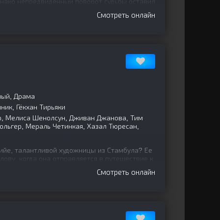
Однако непредвиденный поворот судьбы оставил
ные
Смотреть онлайн
ный, Драма
яник, Гёкхан Тирьяки
р, Мелиса Шенолсун, Дживан Джанова, Тим
юльгер, Мераль Четинкая, Хазал Тюресан,
ийе, талантливой художницы из Стамбула? Ее
лову, когда она отправляется в путешествие к
 поисках
Смотреть онлайн