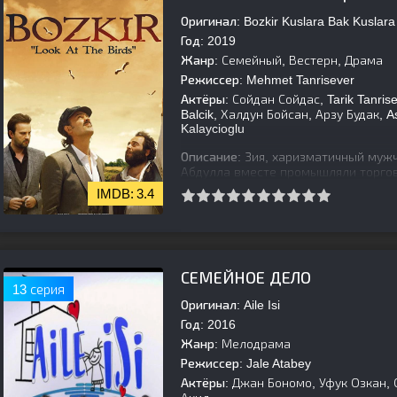
Оригинал:
Bozkir Kuslara Bak Kuslara
Год:
2019
Жанр:
Семейный, Вестерн, Драма
Режиссер:
Mehmet Tanrisever
Актёры:
Сойдан Сойдас, Tarik Tanrise
Balcik, Халдун Бойсан, Арзу Будак, As
Kalaycioglu
Описание:
Зия, харизматичный мужч
Абдулла вместе промышляли торгов
характерах, их объединяла ловкост
3.4
[is-parent][/is-parent]
СЕМЕЙНОЕ ДЕЛО
13 серия
Оригинал:
Aile Isi
Год:
2016
Жанр:
Мелодрама
Режиссер:
Jale Atabey
Актёры:
Джан Бономо, Уфук Озкан, 