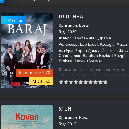
ПЛОТИНА
102 серия
Оригинал:
Baraj
Год:
2020
Жанр:
Зарубежный, Драма
Режиссер:
Ece Erdek Koçoglu, Хасан
Актёры:
Биран Дамла Йылмаз, Фейяз
Casablanca, Batuhan Bozkurt Yüzgül
Kivilcim, Taygun Sungar
Описание:
В захватывающем турецк
7.72
тайную любовную историю под псев
готовится жениться на Айсели, она
5.5
[is-parent]
[/is-parent]
УЛЕЙ
Оригинал:
Kovan
Год:
2019