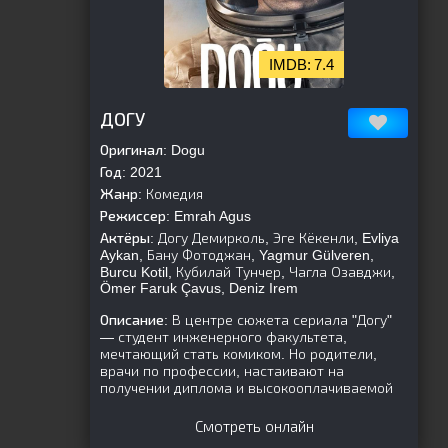
7.4
[is-parent]
[/is-parent]
ДОГУ
Оригинал:
Dogu
Год:
2021
Жанр:
Комедия
Режиссер:
Emrah Agus
Актёры:
Догу Демирколь, Эге Кёкенли, Evliya
Aykan, Бану Фотоджан, Yagmur Gülveren,
Burcu Kotil, Кубилай Тунчер, Чагла Озавджи,
Ömer Faruk Çavus, Deniz Irem
Описание:
В центре сюжета сериала "Догу"
— студент инженерного факультета,
мечтающий стать комиком. Но родители,
врачи по профессии, настаивают на
получении диплома и высокооплачиваемой
Смотреть онлайн