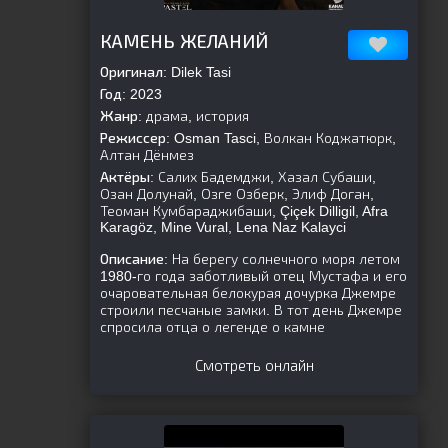
[is-parent]
[/is-parent]
КАМЕНЬ ЖЕЛАНИЙ
Оригинал:
Dilek Tasi
Год:
2023
Жанр:
драма, история
Режиссер:
Osman Tasci, Волкан Коджатюрк,
Алтан Дёнмез
Актёры:
Салих Бадемджи, Хазал Субаши,
Озан Долунай, Озге Озберк, Элиф Доган,
Теоман Кумбараджибаши, Çiçek Dilligil, Afra
Karagöz, Mine Vural, Lena Naz Kalayci
Описание:
На берегу солнечного моря летом
1980-го года заботливый отец Мустафа и его
очаровательная белокурая дочурка Джемре
строили песчаные замки. В тот день Джемре
спросила отца о легенде о камне
Смотреть онлайн