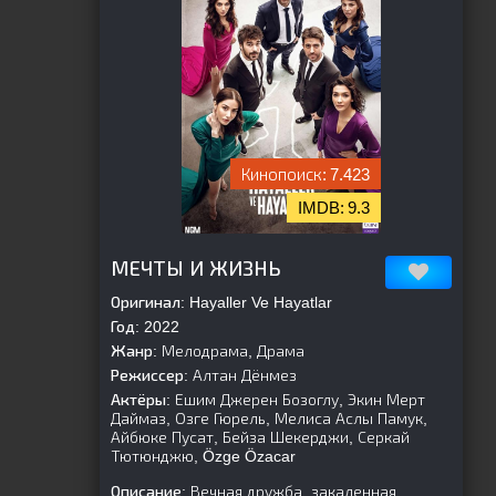
7.423
9.3
[is-parent]
[/is-parent]
МЕЧТЫ И ЖИЗНЬ
Оригинал:
Hayaller Ve Hayatlar
Год:
2022
Жанр:
Мелодрама, Драма
Режиссер:
Алтан Дёнмез
Актёры:
Ешим Джерен Бозоглу, Экин Мерт
Даймаз, Озге Гюрель, Мелиса Аслы Памук,
Айбюке Пусат, Бейза Шекерджи, Серкай
Тютюнджю, Özge Özacar
Описание:
Вечная дружба, закаленная