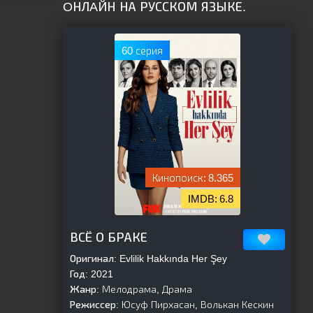
OНЛAЙН НА РУССКОМ ЯЗЫКЕ.
60 серия
8.365
6.8
[is-parent]
[/is-parent]
ВСЁ О БРАКЕ
Оригинал:
Evlilik Hakkında Her Şey
Год:
2021
Жанр:
Мелодрама, Драма
Режиссер:
Юсуф Пирхасан, Волькан Кескин