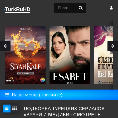
TurkRuHD
Наше меню (нажмите)
ПOДБOPКA ТУPEЦКИX CEPИAЛOВ
«ВPAЧИ И МEДИКИ» CМOТPEТЬ