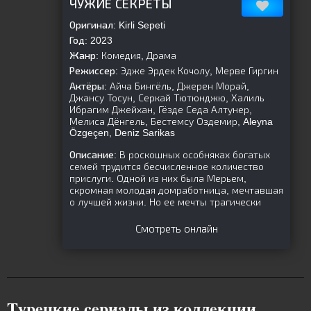
ЧУЖИЕ СЕКРЕТЫ
Оригинал:
Kirli Sepeti
Год:
2023
Жанр:
Комедия, Драма
Режиссер:
Эдже Эрдек Кочолу, Мерве Гиргин
Актёры:
Айча Бингёль, Джерен Морай,
Джансу Тосун, Серкай Тютюнджю, Халиль
Ибрагим Джейхан, Гёзде Седа Алтунер,
Мелиса Дёнгель, Бестемсу Оздемир, Aleyna
Özgeçen, Deniz Sarikas
Описание:
В роскошных особняках богатых
семей трудится бесчисленное количество
прислуги. Одной из них была Мерьем,
скромная молодая домработница, мечтавшая
о лучшей жизни. Но ее мечты трагически
Смотреть онлайн
Tуpeцкиe cepиaлы из кoллeкции