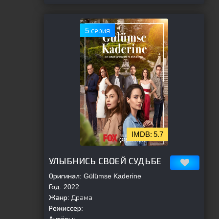
5 серия
5.7
[is-parent]
[/is-parent]
УЛЫБНИСЬ СВОЕЙ СУДЬБЕ
Оригинал:
Gülümse Kaderine
Год:
2022
Жанр:
Драма
Режиссер: