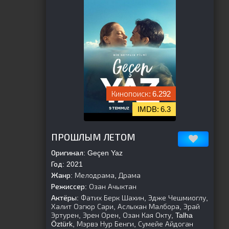
6.292
6.3
[is-parent][/is-parent]
ПРОШЛЫМ ЛЕТОМ
Оригинал:
Geçen Yaz
Год:
2021
Жанр:
Мелодрама, Драма
Режиссер:
Озан Ачыктан
Актёры:
Фатих Берк Шахин, Эдже Чешмиоглу,
Халит Озгюр Сари, Аслыхан Малбора, Эрай
Эртурен, Эрен Орен, Озан Кая Окту, Talha
Öztürk, Мэрвэ Нур Бенги, Сумейе Айдоган