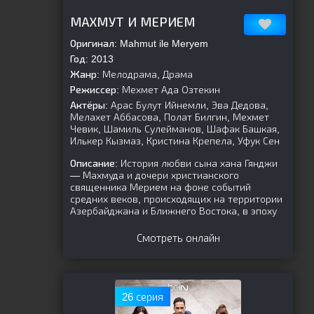
[is-parent]
[/is-parent]
МАХМУТ И МЕРИЕМ
Оригинал:
Mahmut ile Meryem
Год:
2013
Жанр:
Мелодрама, Драма
Режиссер:
Мехмет Ада Озтекин
Актёры:
Арас Булут Ийнемли, Эва Дедова,
Мелахет Аббасова, Полат Билгин, Мехмет
Чевик, Шамиль Сулейманов, Шафак Башкая,
Илькер Кызмаз, Кристина Крепела, Уфук Сен
Описание:
История любви сына хана Гянджи
— Махмуда и дочери христианского
священника Мерием на фоне событий
средних веков, происходящих на территории
Азербайджана и Ближнего Востока, в эпоху
Смотреть онлайн
26 серия