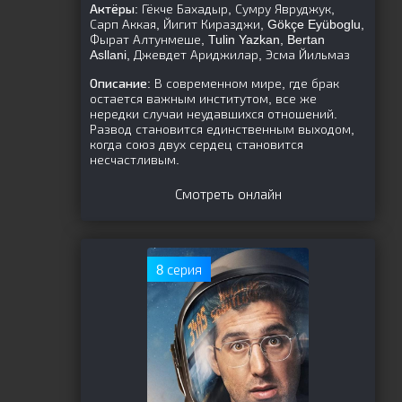
Актёры:
Гёкче Бахадыр, Сумру Явруджук,
Сарп Аккая, Йигит Киразджи, Gökçe Eyüboglu,
Фырат Алтунмеше, Tulin Yazkan, Bertan
Asllani, Джевдет Ариджилар, Эсма Йильмаз
Описание:
В современном мире, где брак
остается важным институтом, все же
нередки случаи неудавшихся отношений.
Развод становится единственным выходом,
когда союз двух сердец становится
несчастливым.
Смотреть онлайн
8 серия