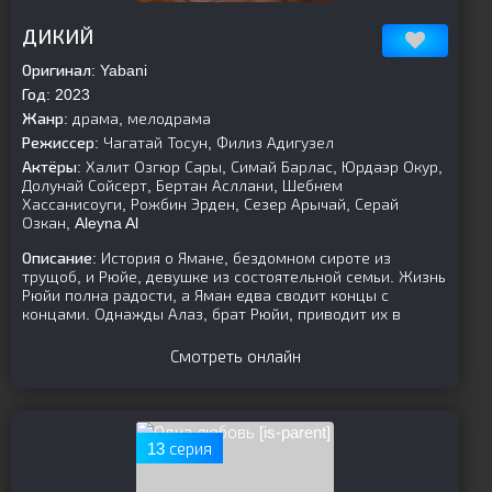
[is-parent]
[/is-parent]
ДИКИЙ
Оригинал:
Yabani
Год:
2023
Жанр:
драма, мелодрама
Режиссер:
Чагатай Тосун, Филиз Адигузел
Актёры:
Халит Озгюр Сары, Симай Барлас, Юрдаэр Окур,
Долунай Сойсерт, Бертан Асллани, Шебнем
Хассанисоуги, Рожбин Эрден, Сезер Арычай, Серай
Озкан, Aleyna Al
Описание:
История о Ямане, бездомном сироте из
трущоб, и Рюйе, девушке из состоятельной семьи. Жизнь
Рюйи полна радости, а Яман едва сводит концы с
концами. Однажды Алаз, брат Рюйи, приводит их в
Смотреть онлайн
[is-parent]
13 серия