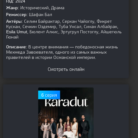
Год:
2024
Жанр:
Исторический, Драма
Режиссер:
Шафак Бал
Актёры:
Селим Байрактар, Серкан Чайоглу, Фикрет
Кускан, Сечкин Оздемир, Туба Унсал, Синан Албайрак,
Esila Umut, Бюлент Алкис, Эртугрул Постоглу, Айшегюль
Гюнай
Описание:
В центре внимания — победоносная жизнь
Мехмеда Завоевателя, одного из самых важных
правителей в истории Османской империи.
Смотреть онлайн
6 серия