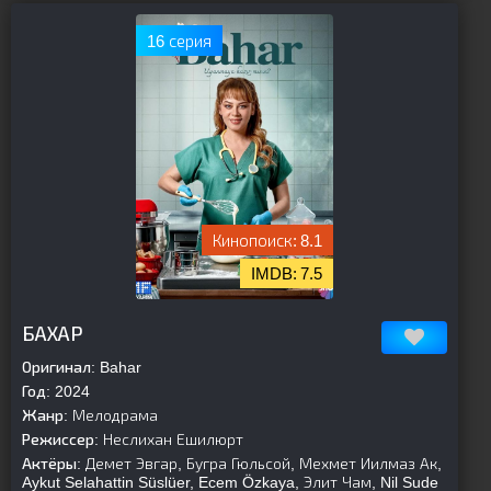
16 серия
8.1
7.5
[is-parent]
[/is-parent]
БАХАР
Оригинал:
Bahar
Год:
2024
Жанр:
Мелодрама
Режиссер:
Неслихан Ешилюрт
Актёры:
Демет Эвгар, Бугра Гюльсой, Мехмет Иилмаз Ак,
Aykut Selahattin Süslüer, Ecem Özkaya, Элит Чам, Nil Sude