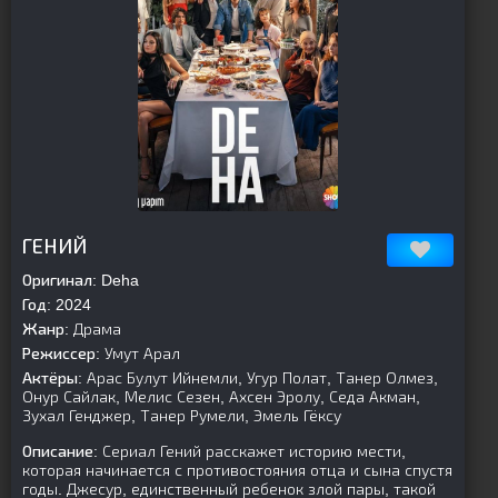
[is-parent]
[/is-parent]
ГЕНИЙ
Оригинал:
Deha
Год:
2024
Жанр:
Драма
Режиссер:
Умут Арал
Актёры:
Арас Булут Ийнемли, Угур Полат, Танер Олмез,
Онур Сайлак, Мелис Сезен, Ахсен Эролу, Седа Акман,
Зухал Генджер, Танер Румели, Эмель Гёксу
Описание:
Сериал Гений расскажет историю мести,
которая начинается с противостояния отца и сына спустя
годы. Джесур, единственный ребенок злой пары, такой