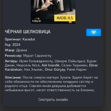
8.5
[is-parent]
[/is-parent]
ЧЁРНАЯ ШЕЛКОВИЦА
Оригинал:
Karadut
Год:
2024
Жанр:
Драма
Режиссер:
Мурат Сарачоглу
Актёры:
Ирэм Хэльваджиолу, Шюкрю Озйылдыз, Бурак
Дакак, Нюрсель Кёсе, Asli Inandik, Селин Тюркмен, Ebrar
Karabakan, Наз Эльмас, Onur Gürçay, Рами Нарин
Описание:
После смерти матери Зухаль Эрдем берет на
себя обязанности по обеспечению младших сестер и
родного отца. Совсем юная девушка добивается
небывалых высот, несет ответственность за близких,
Смотреть онлайн