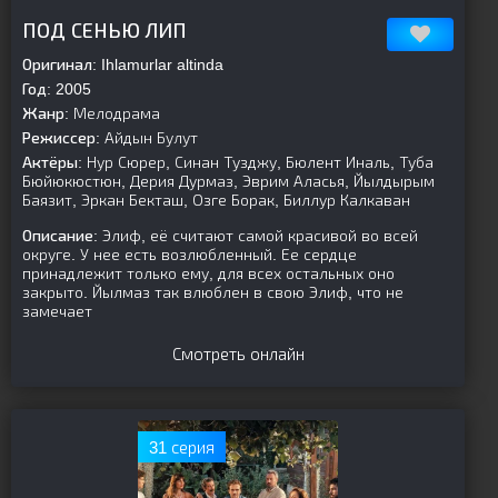
[is-parent]
[/is-parent]
ПОД СЕНЬЮ ЛИП
Оригинал:
Ihlamurlar altinda
Год:
2005
Жанр:
Мелодрама
Режиссер:
Айдын Булут
Актёры:
Нур Сюрер, Синан Тузджу, Бюлент Иналь, Туба
Бюйюкюстюн, Дерия Дурмаз, Эврим Аласья, Йылдырым
Баязит, Эркан Бекташ, Озге Борак, Биллур Калкаван
Описание:
Элиф, её считают самой красивой во всей
округе. У нее есть возлюбленный. Ее сердце
принадлежит только ему, для всех остальных оно
закрыто. Йылмаз так влюблен в свою Элиф, что не
замечает
Смотреть онлайн
31 серия