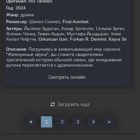
Оригинал:
Inci Taneleri
Год:
2024
Жанр:
драма
Режиссер:
Шенол Сонмез, Firat Averbek
Актёры:
Йылмаз Эрдоган, Хазар Эргючлю, Сельма Эргеч,
Ясемин Чонка, Гювен Кырач, Мустафа Йылдыран, Улкю
Хилал Чифтчи, Orkuncan Izan, Furkan R. Demirel, Kayra Sir
Описание:
Погружаясь в захватывающий мир сериала
"Жемчужные зёрна", вы станете свидетелями
трогательной истории обычной семьи, где ежедневная
рутина переплетается с драматическими
Смотреть онлайн
Загрузить еще
1
2
3
4