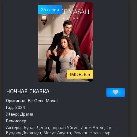
35 серия
6.5
[is-parent]
[/is-parent]
НОЧНАЯ СКАЗКА
Оригинал:
Bir Gece Masali
Год:
2024
Жанр:
Драма
Режиссер:
Актёры:
Бурак Дениз, Гюркан Уйгун, Ирем Алтуг, Су
Бурджу Джошкун, Месут Акуста, Рючхан Чалышкур