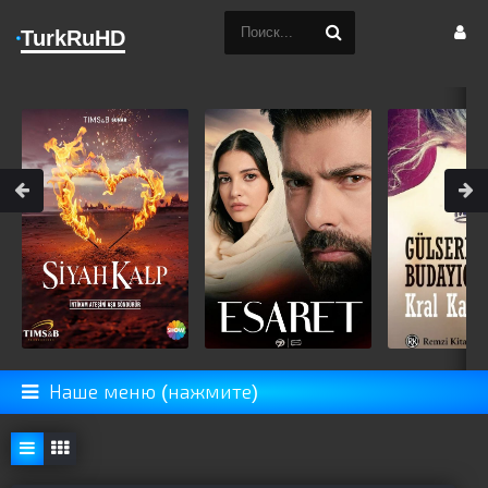
TurkRuHD
Наше меню (нажмите)