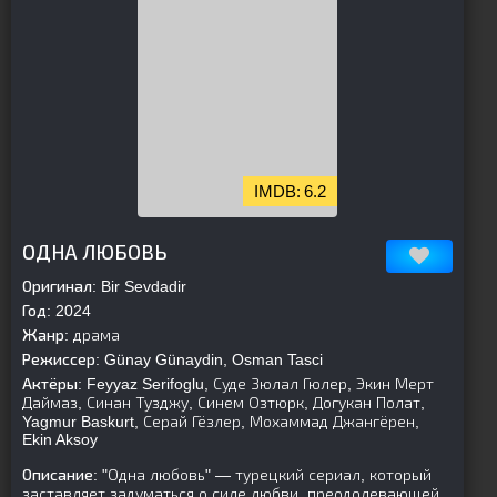
6.2
[/is-parent]
ОДНА ЛЮБОВЬ
Оригинал:
Bir Sevdadir
Год:
2024
Жанр:
драма
Режиссер:
Günay Günaydin, Osman Tasci
Актёры:
Feyyaz Serifoglu, Суде Зюлал Гюлер, Экин Мерт
Даймаз, Синан Тузджу, Синем Озтюрк, Догукан Полат,
Yagmur Baskurt, Серай Гёзлер, Мохаммад Джангёрен,
Ekin Aksoy
Описание:
"Одна любовь" — турецкий сериал, который
заставляет задуматься о силе любви, преодолевающей