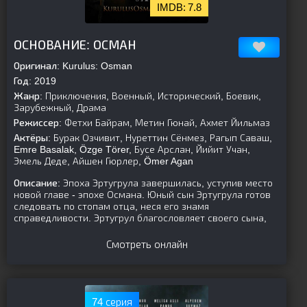
7.8
[is-parent]
[/is-parent]
ОСНОВАНИЕ: ОСМАН
Оригинал:
Kurulus: Osman
Год:
2019
Жанр:
Приключения, Военный, Исторический, Боевик,
Зарубежный, Драма
Режиссер:
Фетхи Байрам, Метин Гюнай, Ахмет Йильмаз
Актёры:
Бурак Озчивит, Нуреттин Сёнмез, Рагып Саваш,
Emre Basalak, Özge Törer, Бусе Арслан, Йийит Учан,
Эмель Деде, Айшен Гюрлер, Ömer Agan
Описание:
Эпоха Эртугрула завершилась, уступив место
новой главе - эпохе Османа. Юный сын Эртугрула готов
следовать по стопам отца, неся его знамя
справедливости. Эртугрул благословляет своего сына,
Смотреть онлайн
74 серия