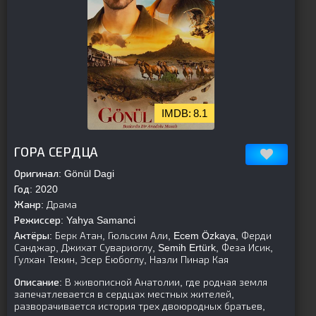
8.1
[is-parent]
[/is-parent]
ГОРА СЕРДЦА
Оригинал:
Gönül Dagi
Год:
2020
Жанр:
Драма
Режиссер:
Yahya Samanci
Актёры:
Берк Атан, Гюльсим Али, Ecem Özkaya, Ферди
Санджар, Джихат Сувариоглу, Semih Ertürk, Феза Исик,
Гулхан Текин, Эсер Еюбоглу, Назли Пинар Кая
Описание:
В живописной Анатолии, где родная земля
запечатлевается в сердцах местных жителей,
разворачивается история трех двоюродных братьев,