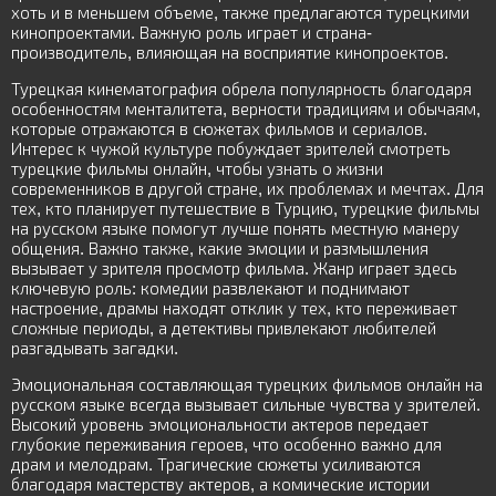
хоть и в меньшем объеме, также предлагаются турецкими
кинопроектами. Важную роль играет и страна-
производитель, влияющая на восприятие кинопроектов.
Турецкая кинематография обрела популярность благодаря
особенностям менталитета, верности традициям и обычаям,
которые отражаются в сюжетах фильмов и сериалов.
Интерес к чужой культуре побуждает зрителей смотреть
турецкие фильмы онлайн, чтобы узнать о жизни
современников в другой стране, их проблемах и мечтах. Для
тех, кто планирует путешествие в Турцию, турецкие фильмы
на русском языке помогут лучше понять местную манеру
общения. Важно также, какие эмоции и размышления
вызывает у зрителя просмотр фильма. Жанр играет здесь
ключевую роль: комедии развлекают и поднимают
настроение, драмы находят отклик у тех, кто переживает
сложные периоды, а детективы привлекают любителей
разгадывать загадки.
Эмоциональная составляющая турецких фильмов онлайн на
русском языке всегда вызывает сильные чувства у зрителей.
Высокий уровень эмоциональности актеров передает
глубокие переживания героев, что особенно важно для
драм и мелодрам. Трагические сюжеты усиливаются
благодаря мастерству актеров, а комические истории