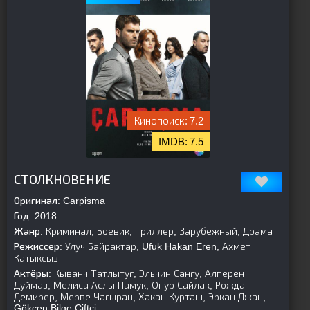
7.2
7.5
[is-parent]
[/is-parent]
СТОЛКНОВЕНИЕ
Оригинал:
Carpisma
Год:
2018
Жанр:
Криминал, Боевик, Триллер, Зарубежный, Драма
Режиссер:
Улуч Байрактар, Ufuk Hakan Eren, Ахмет
Катыксыз
Актёры:
Кыванч Татлытуг, Эльчин Сангу, Алперен
Дуймаз, Мелиса Аслы Памук, Онур Сайлак, Рожда
Демирер, Мерве Чагыран, Хакан Курташ, Эркан Джан,
Gökçen Bilge Çiftçi