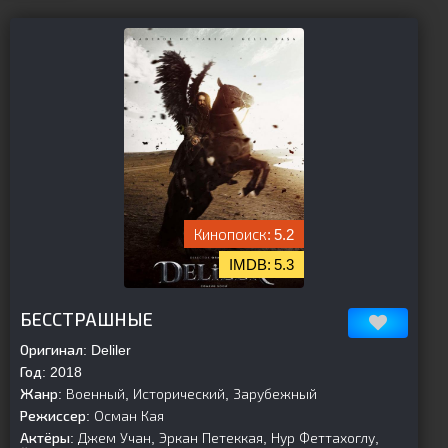
5.2
5.3
[is-parent][/is-parent]
БЕССТРАШНЫЕ
Оригинал:
Deliler
Год:
2018
Жанр:
Военный, Исторический, Зарубежный
Режиссер:
Осман Кая
Актёры:
Джем Учан, Эркан Петеккая, Нур Феттахоглу,