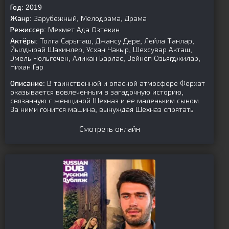
Год:
2019
Жанр:
Зарубежный, Мелодрама, Драма
Режиссер:
Мехмет Ада Озтекин
Актёры:
Толга Сарыташ, Джансу Дере, Лейла Танлар,
Йылдырай Шахинлер, Усхан Чакыр, Шехсувар Акташ,
Эмель Чольгечен, Аликан Барлас, Зейнеп Озьягджилар,
Нихан Гар
Описание:
В таинственной и опасной атмосфере Ферхат
оказывается вовлеченным в загадочную историю,
связанную с женщиной Шехназ и ее маленьким сыном.
За ними гонится машина, вынуждая Шехназ спрятать
Смотреть онлайн