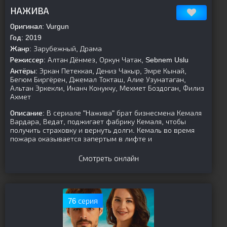
[is-parent]
[/is-parent]
НАЖИВА
Оригинал:
Vurgun
Год:
2019
Жанр:
Зарубежный, Драма
Режиссер:
Алтан Дёнмез, Оркун Чатак, Sebnem Uslu
Актёры:
Эркан Петеккая, Дениз Чакыр, Эмре Кынай,
Бегюм Биргёрен, Джемал Токташ, Алие Узунатаган,
Альтан Эркекли, Инанч Конукчу, Мехмет Боздоган, Филиз
Ахмет
Описание:
В сериале "Нажива" брат бизнесмена Кемаля
Вардара, Ведат, поджигает фабрику Кемаля, чтобы
получить страховку и вернуть долги. Кемаль во время
пожара оказывается запертым в лифте и
Смотреть онлайн
76 серия