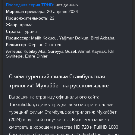
Последняя серия TRHD:
нет данных
Мировая премьера:
20 апреля 2024
Продолжительность:
22
Жанр:
драма
Страна:
Турция
Продюссер:
Melih Kokucu, Yağmur Dolkun, Birol Akbaba
Режиссер:
Ферзан Озпетек
Актёры:
Kubilay Aka, Süreyya Güzel, Ahmet Kaynak, İdil
Sivritepe, Emre Dinler
О чём турецкий фильм Стамбульская
трилогия: Мухаббет на русском языке
Вы зашли на страницу официального сайта
Turkruhd.fun, где мы предлагаем смотреть онлайн
турецкий фильм Стамбульская трилогия: Мухаббет
(2024) в русской озвучке от: . Вы всегда можете
смотреть в хорошем качестве HD 720 и FullHD 1080
бесплатно и без регистрации на Turkruhd.fun. Просим