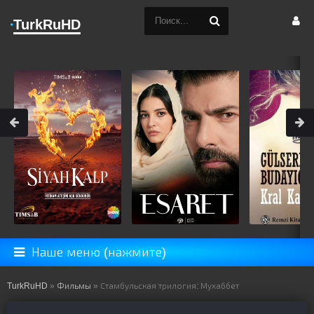
TurkRuHD
Наше меню (нажмите)
TurkRuHD
»
Фильмы
» Стамбульская трилогия: Мухаббет