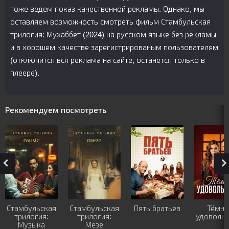
тоже ведем показ качественной рекламы. Однако, мы
оставляем возможность смотреть фильм Стамбульская
трилогия: Мухаббет (2024) на русском языке без рекламы
и в хорошем качестве зарегистрированым пользователям
(отключится вся реклама на сайте, останется только в
плеере).
Рекомендуем посмотреть
Стамбульская
Стамбульская
Пять братьев
Тёмно
трилогия:
трилогия:
удовольс
Музыка
Мезе