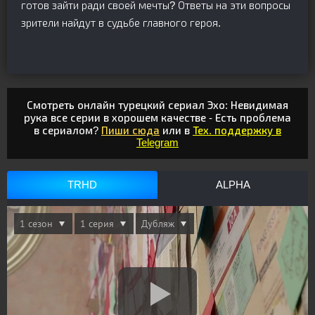
готов зайти ради своей мечты? Ответы на эти вопросы
зрители найдут в судьбе главного героя.
Смотреть онлайн турецкий сериал Эхо: Невидимая
рука все серии в хорошем качестве - Есть проблема
в сериалом?
Пиши сюда
или в
Тех. поддержку в
Telegram
TRHD
ALPHA