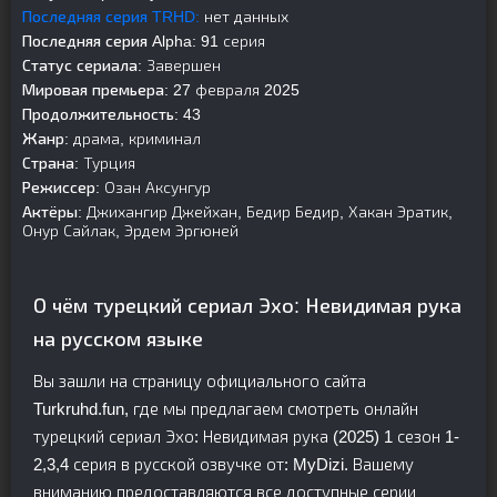
Последняя серия TRHD:
нет данных
Последняя серия Alpha:
91 серия
Статус сериала:
Завершен
Мировая премьера:
27 февраля 2025
Продолжительность:
43
Жанр:
драма, криминал
Страна:
Турция
Режиссер:
Озан Аксунгур
Актёры:
Джихангир Джейхан, Бедир Бедир, Хакан Эратик,
Онур Сайлак, Эрдем Эргюней
О чём турецкий сериал Эхо: Невидимая рука
на русском языке
Вы зашли на страницу официального сайта
Turkruhd.fun, где мы предлагаем смотреть онлайн
турецкий сериал Эхо: Невидимая рука (2025) 1 сезон 1-
2,3,4 серия в русской озвучке от: MyDizi. Вашему
вниманию предоставляются все доступные серии