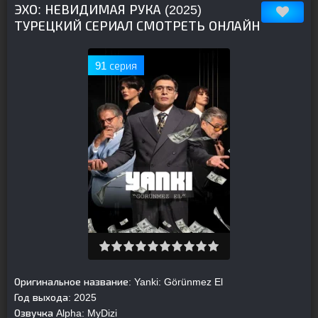
ЭХО: НЕВИДИМАЯ РУКА (2025)
ТУРЕЦКИЙ СЕРИАЛ СМОТРЕТЬ ОНЛАЙН
91 серия
Оригинальное название:
Yanki: Görünmez El
Год выхода:
2025
Озвучка Alpha:
MyDizi