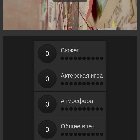
Сюжет
Актерская игра
Атмосфера
Общее впечатление