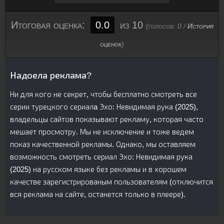
Итоговая оценка:
0.0
из 10
(голосов:
0
/
История
оценок
)
Надоела реклама?
Ни для кого не секрет, чтобы бесплатно смотреть все
серии турецкого сериалa Эхо: Невидимая рука (2025),
владельцы сайтов показывают рекламу, которая часто
мешает просмотру. Мы не исключение и тоже ведем
показ качественной рекламы. Однако, мы оставляем
возможность смотреть сериал Эхо: Невидимая рука
(2025) на русском языке без рекламы и в хорошем
качестве зарегистрированым пользователям (отключится
вся реклама на сайте, останется только в плеере).