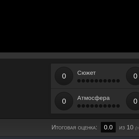
Сюжет
Атмосфера
Итоговая оценка:
0.0
из 10
(