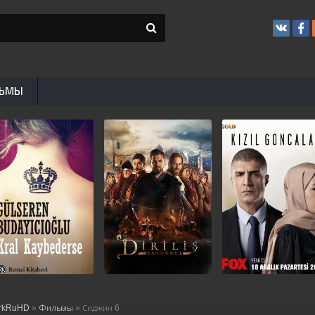
ЬМЫ
rkRuHD
»
Фильмы
» Сиджин 6