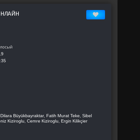
ОНЛАЙН
олосый
19
:35
lara Büyükbayraktar, Fatih Murat Teke, Sibel
z Kiziroglu, Cemre Kiziroglu, Ergin Kilikçier