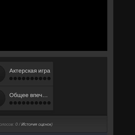
Актерская игра
Общее впечатление
голосов:
0
/
История оценок
)