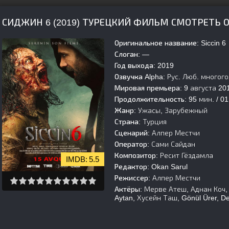
СИДЖИН 6 (2019) ТУРЕЦКИЙ ФИЛЬМ СМОТРЕТЬ 
Оригинальное название:
Siccin 6
Слоган:
—
Год выхода:
2019
Озвучка Alpha:
Рус. Люб. многог
Мировая премьера:
9 августа 20
Продолжительность:
95 мин. / 01
Жанр:
Ужасы, Зарубежный
Страна:
Турция
Сценарий:
Алпер Местчи
Оператор:
Сами Сайдан
Композитор:
Ресит Гёздамла
5.5
Редактор:
Okan Sarul
Режиссер:
Алпер Местчи
Актёры:
Мерве Атеш, Аднан Коч, Di
Aytan, Хусейн Таш, Gönül Ürer, Deni