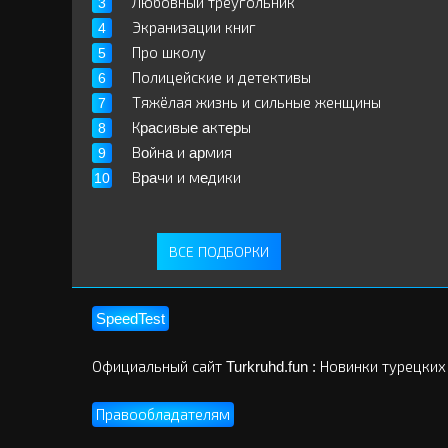
Любовный треугольник
Экранизации книг
Про школу
Полицейские и детективы
Тяжёлая жизнь и сильные женщины
Кpacивыe aктepы
Вoйнa и apмия
Вpaчи и мeдики
ВСЕ ПОДБОРКИ
SpeedTest
Официальный сайт Turkruhd.fun : Новинки турецких
Правообладателям