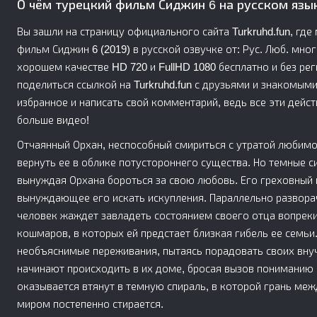
О чём турецкий фильм Сиджин 6 на русском язы
Вы зашли на страницу официального сайта Turkruhd.fun, гд
фильм Сиджин 6 (2019) в русской озвучке от: Рус. Люб. мно
хорошем качестве HD 720 и FullHD 1080 бесплатно и без реги
поделиться ссылкой на Turkruhd.fun с друзьями и знакомым
избранное и написать свой комментарий, ведь все эти дейс
больше видео!
Отчаянный Орхан, неспособный смириться с утратой любимо
вернуть ее в облике потустороннего существа. Но темные с
вынуждая Орхана бороться за свою любовь. Его греховный п
вынуждающее его искать искупления. Параллельно развор
человек жаждет завладеть состоянием своего отца вопреки
кошмаров, в которых ей предстает близкая гибель ее семь
необъяснимые переживания, пытаясь порадовать своих вну
начинают происходить в их доме, бросая вызов пониманию
оказывается втянут в темную спираль, в которой грань ме
миром постепенно стирается.