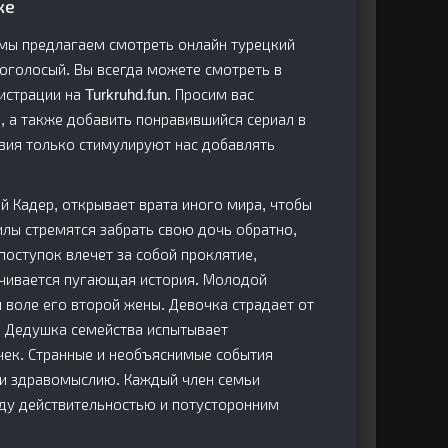
ке
е мы предлагаем смотреть онлайн турецкий
гоголосый. Вы всегда можете смотреть в
страции на Turkruhd.fun. Просим вас
и, а также добавить понравившийся сериал в
твия только стимулируют нас добавлять
й Кадер, открывает врата иного мира, чтобы
илы стремятся забрать свою дочь обратно,
оступок влечет за собой проклятие,
ачивается пугающая история. Молодой
 воле его второй жены. Девочка страдает от
и. Дедушка семейства испытывает
чек. Странные и необъяснимые события
 и здравомыслию. Каждый член семьи
жду действительностью и потусторонним