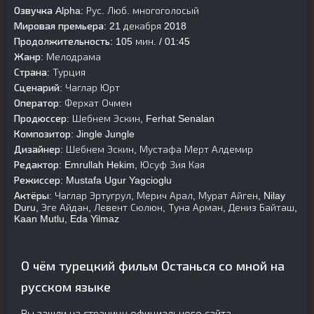
Озвучка Alpha:
Рус. Люб. многоголосый
Мировая премьера:
21 декабря 2018
Продолжительность:
105 мин. / 01:45
Жанр:
Мелодрама
Страна:
Турция
Сценарий:
Чаглар Юрт
Оператор:
Ферхат Очмен
Продюссер:
Шебнем Эскин, Ferhat Senalan
Композитор:
Jingle Jungle
Дизайнер:
Шебнем Эскин, Мустафа Мерт Алдемир
Редактор:
Emrullah Hekim, Юсуф Зия Кая
Режиссер:
Mustafa Ugur Yagcioglu
Актёры:
Чаглар Эртугрул, Мерич Арал, Мурат Айген, Nilay
Duru, Эге Айдан, Левент Сюлюн, Туна Арман, Дениз Байташ,
Kaan Mutlu, Eda Yilmaz
О чём турецкий фильм Останься со мной на
русском языке
Вы зашли на страницу официального сайта