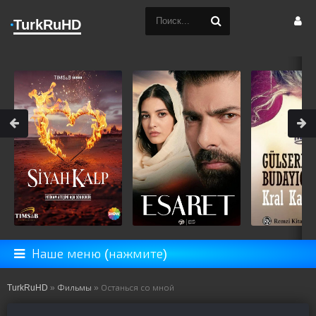
TurkRuHD
Наше меню (нажмите)
TurkRuHD
»
Фильмы
» Останься со мной