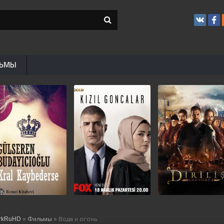
ЬМЫ
rkRuHD
»
Фильмы
» Вода и огонь