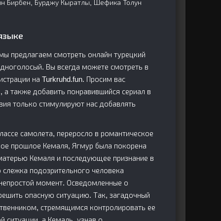
ин Бирбен, Бурджу Кыратлы, Шефика Толун
языке
е мы предлагаем смотреть онлайн турецкий
 одноголосый. Вы всегда можете смотреть в
страции на Turkruhd.fun. Просим вас
и, а также добавить понравившийся сериал в
твия только стимулируют нас добавлять
классе самолета, переросло в романтическое
ное прошлое Кемаля, Ягмур была покорена
 матерью Кемаля и последующее признание в
о слежка подозрительного человека
т непростой момент. Осведомленные о
решить опасную ситуацию. Так, загадочный
ственником, стремящимся контролировать ее
 ситуации, а Кемаль, узнав о