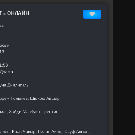
ТЬ ОНЛАЙН
es
лосый
13
1:53
 Драма
уна Диллигиль
аррем Гюльмез, Шюкрю Авшар
ньял, Хайди МакКуин-Прентис
ллен, Каан Чакыр, Пелин Акил, Юсуф Акгюн,