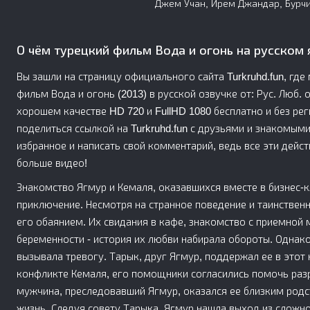
Джем Учан, Ирем Джандар, Бурч
О чём турецкий фильм Вода и огонь на русском 
Вы зашли на страницу официального сайта Turkruhd.fun, гд
фильм Вода и огонь (2013) в русской озвучке от: Рус. Люб.
хорошем качестве HD 720 и FullHD 1080 бесплатно и без реги
поделиться ссылкой на Turkruhd.fun с друзьями и знакомым
избранное и написать свой комментарий, ведь все эти дейс
больше видео!
Знакомство Ягмур и Кемаля, оказавшихся вместе в бизнес-
приключение. Несмотря на странное поведение и таинствен
его обаянием. Их свидания в кафе, знакомство с приемной
беременности - история их любви набирала обороты. Однак
вызывала тревогу. Тарык, друг Ягмур, поддержал ее в это
конфликте Кемаля, его помощники согласились помочь раз
мужчина, преследовавший Ягмур, оказался ее близким род
жизнь. Следуя совету Тарыка, Ягмур нашла выход из сложной