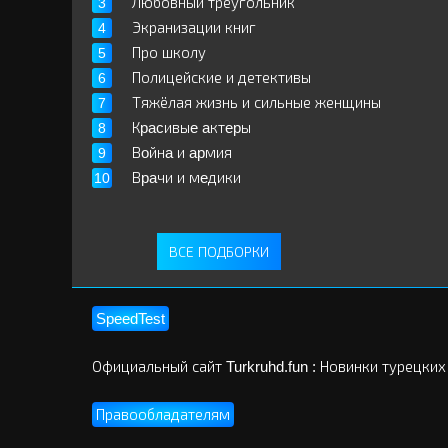
Любовный треугольник
Экранизации книг
Про школу
Полицейские и детективы
Тяжёлая жизнь и сильные женщины
Кpacивыe aктepы
Вoйнa и apмия
Вpaчи и мeдики
ВСЕ ПОДБОРКИ
SpeedTest
Официальный сайт Turkruhd.fun : Новинки турецких
Правообладателям