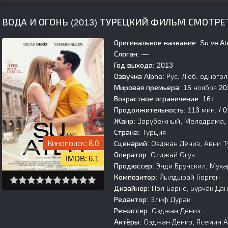
ВОДА И ОГОНЬ (2013) ТУРЕЦКИЙ ФИЛЬМ СМОТРЕ
Оригинальное название:
Su ve At
Слоган:
—
Год выхода:
2013
Озвучка Alpha:
Рус. Люб. одного
Мировая премьера:
15 ноября 20
Возрастное ограничение:
16+
Продолжительность:
113 мин. / 0
Жанр:
Зарубежный, Мелодрама,
Страна:
Турция
8.0
Сценарий:
Озджан Дениз, Авни Т
Оператор:
Олджай Огуз
6.1
Продюссер:
Энди Брунскил, Мух
Композитор:
Йылдырай Гюрген
Дизайнер:
Пол Барнс, Бурчак Да
Редактор:
Элиф Дурак
Режиссер:
Озджан Дениз
Актёры:
Озджан Дениз, Ясемин А