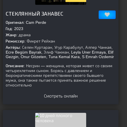
[is-parent][/is-parent]
СТЕКЛЯННЫЙ ЗАНАВЕС
Оригинал:
Cam Perde
Год:
2023
Жанр:
драма
Режиссер:
Фикрет Рейхан
Актёры:
Селен Куртаран, Угур Карабулут, Алпер Чанкая,
Ecre Begüm Bayrak, Элиф Чакман, Leyla Uner Ermaya, Elif
Gezgin, Onur Gözeten, Tuna Kemal Kara, S Emrah Ozdemir
Описание:
Несрин — женщина, которая живет со своим
четырехлетним сыном. Борясь с давлением и
бюрократическими препятствиями своего бывшего
мужа, она также пытается принять важное решение
относительно
Смотреть онлайн