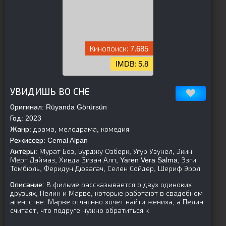
7.685
5.8
parent][/is-parent]
УВИДИШЬ ВО СНЕ
Оригинал:
Rüyanda Görürsün
Год:
2023
Жанр:
драма, мелодрама, комедия
Режиссер:
Cemal Alpan
Актёры:
Мурат Боз, Бурджу Озберк, Угур Узунел, Экин
Мерт Даймаз, Хивда Зизан Алп, Yaren Vera Salma, Эзги
Томбюль, Феридун Дюзагач, Селен Сойдер, Шериф Эрол
Описание:
В фильме рассказывается о двух одиноких
друзьях, Пелин и Марве, которые работают в свадебном
агентстве. Марве отчаянно хочет найти жениха, а Пелин
считает, что подруге нужно обратиться к