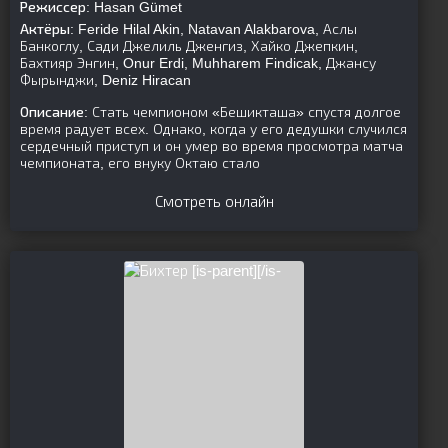
Режиссер:
Hasan Gümet
Актёры:
Feride Hilal Akin, Natavan Alakbarova, Аслы
Банкоглу, Сади Джелиль Дженгиз, Хайко Джепкин,
Бахтияр Энгин, Onur Erdi, Muhharem Findicak, Джансу
Фырынджи, Deniz Hiracan
Описание:
Стать чемпионом «Бешикташа» спустя долгое
время радует всех. Однако, когда у его дедушки случился
сердечный приступ и он умер во время просмотра матча
чемпионата, его внуку Октаю стало
Смотреть онлайн
[is-parent][/is-