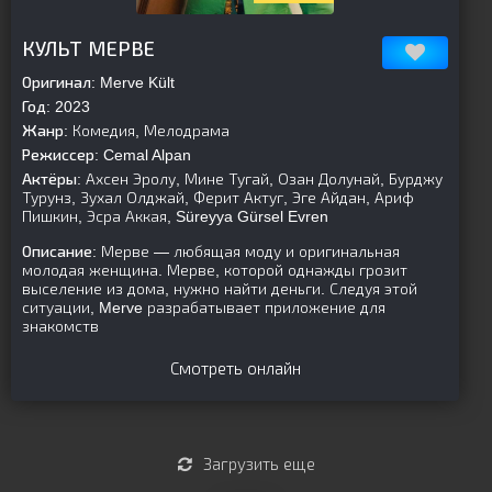
[is-parent][/is-parent]
КУЛЬТ МЕРВЕ
Оригинал:
Merve Kült
Год:
2023
Жанр:
Комедия, Мелодрама
Режиссер:
Cemal Alpan
Актёры:
Ахсен Эролу, Мине Тугай, Озан Долунай, Бурджу
Турунз, Зухал Олджай, Ферит Актуг, Эге Айдан, Ариф
Пишкин, Эсра Аккая, Süreyya Gürsel Evren
Описание:
Мерве — любящая моду и оригинальная
молодая женщина. Мерве, которой однажды грозит
выселение из дома, нужно найти деньги. Следуя этой
ситуации, Merve разрабатывает приложение для
знакомств
Смотреть онлайн
Загрузить еще