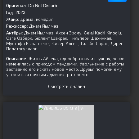
Оригинал:
Do Not Disturb
Год:
2023
Жанр:
драма, комедия
Режиссер:
Джем Йылмаз
Актёры:
Джем Йылмаз, Ахсен Эролу, Celal Kadri Kinoglu,
Озге Озберк, Бюлент Шакрак, Нильпери Шахинкая,
Мустафа Кырантепе, Зафер Алгёз, Тильбе Саран, Дирен
Полатогуллари
Описание:
Жизнь Айзека, однообразная и скучная, резко
изменилась с приходом пандемии. Увольнение с работы
заставило его искать новое место. Друзья помогли ему
устроиться ночным администратором в
Смотреть онлайн
[is-