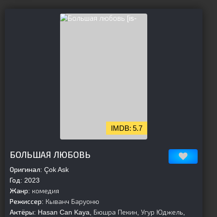
[is-
5.7
parent][/is-parent]
БОЛЬШАЯ ЛЮБОВЬ
Оригинал:
Çok Ask
Год:
2023
Жанр:
комедия
Режиссер:
Кыванч Баруоню
Актёры:
Hasan Can Kaya, Бюшра Пекин, Угур Юджель,