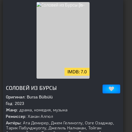
[is-
7.0
parent][/is-parent]
СОЛОВЕЙ ИЗ БУРСЫ
Оригинал:
Bursa Bülbülü
Год:
2023
Жанр:
драма, комедия, музыка
Режиссер:
Хакан Алгюл
Актёры:
Ата Демирер, Джем Гелиноглу, Озге Озаджар,
Тарик Пабучджуоглу, Джелиль Налчакан, Тойган