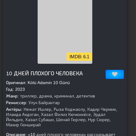
6.1
[is-parent][/is-parent]
10 ДНЕЙ ПЛОХОГО ЧЕЛОВЕКА
Оригинал:
Kötü Adamin 10 Günü
Год:
2023
Жанр:
триллер, драма, криминал, детектив
Режиссер:
Улуч Байрактар
Актёры:
Нежат Ишлер, Рыза Коджаолу, Кадир Чермик,
Илаида Акдоган, Хазал Филиз Кючюккёсе, Эрдал
Йильдиз, Хазал Субаши, Шенай Гюрлер, Нур Сюрер,
Махир Гюнширай
Описание:
«10 дней плохого человека» рассказывает