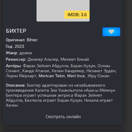
3.6
parent]
БИХТЕР
Оригинал:
Bihter
Год:
2023
Жанр:
драма
Режиссер:
Джанер Альпер, Мехмет Бинай
Актёры:
Фарах Зейнеп Абдулла, Боран Кузум, Осман
Сонант, Ханде Атаизи, Хелин Кандемир, Незакет Эрден,
Лорин Мерхарт, Mertcan Tekin, Mert Ince, Эбру Озкан
Описание:
Бихтер адаптирован из незабываемого
произведения Халита Зии Ушаклыгила «Ашк-ы Мемну».
Бихтера играет успешная актриса Фарах Зейнеп
Абдулла, Бехлюла играет Боран Кузум, Нихала играет
Хелин
Смотреть онлайн