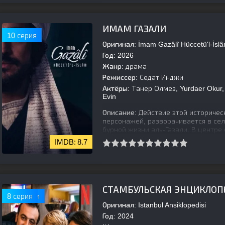
[is-parent]
[/is-parent]
ИМАМ ГАЗАЛИ
10 серия
Оригинал:
İmam Gazâlî Hüccetü'l-İsl
Год:
2026
Жанр:
драма
Режиссер:
Седат Инджи
Актёры:
Танер Олмез, Yurdaer Okur,
Evin
Описание:
Действие этой историчес
персонажей, разворачивается в сел
бурной жизни аль-Газали. В центр
8.7
[is-parent]
[/is-parent]
СТАМБУЛЬСКАЯ ЭНЦИКЛОП
Ожидаем
8 серия
Оригинал:
Istanbul Ansiklopedisi
Год:
2024