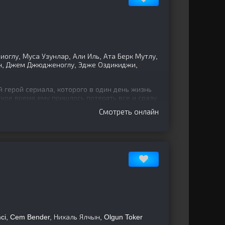
иоглу, Муса Узунлар, Али Иль, Ата Берк Мутлу,
н, Джем Джюдженоглу, Эдже Оздикиджи,
 герой сериала, которого в один день жизнь
ткое время ему пришлось потерять все и сразу.
любимая
Смотреть онлайн
mci, Cem Bender, Нихаль Ялчын, Olgun Toker