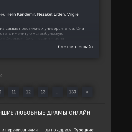
, Helin Kandemir, Nezaket Erden, Virgile
 из самых престижных университетов. Она
аботать именитую «Стамбульскую
м Экремом Кочу. Несрин – ценят
Смотреть онлайн
ще
0
11
12
13
...
130
ЧШИЕ ЛЮБОВНЫЕ ДРАМЫ ОНЛАЙН
ю и переживаниями — вы по адресу.
Турецкие