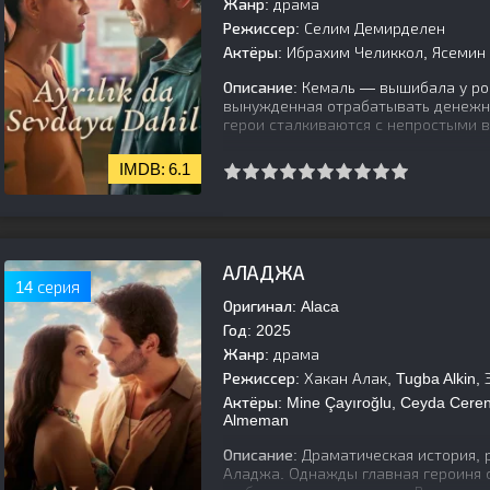
Жанр:
драма
Режиссер:
Селим Демирделен
Актёры:
Ибрахим Челиккол, Ясемин 
Описание:
Кемаль — вышибала у ро
вынужденная отрабатывать денежны
герои сталкиваются с непростыми в
6.1
[is-parent]
[/is-parent]
АЛАДЖА
14 серия
Оригинал:
Alaca
Год:
2025
Жанр:
драма
Режиссер:
Хакан Алак, Tugba Alkin,
Актёры:
Mine Çayıroğlu, Ceyda Ceren 
Almeman
Описание:
Драматическая история,
Аладжа. Однажды главная героиня 