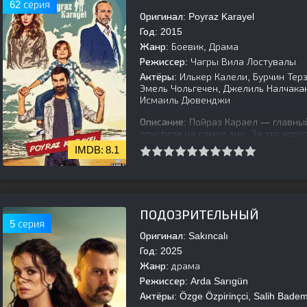
62 серия
Оригинал:
Poyraz Karayel
Год:
2015
Жанр:
Боевик, Драма
Режиссер:
Чагры Вила Лостувалы
Актёры:
Илькер Калели, Бурчин Терз
Эмель Чольгечен, Джелиль Налчака
Исмаиль Дювенджи
Описание:
Пойраз Караел — главный
опустила на самое дно. За это коро
У него была жена, любящий сын и 
8.1
[is-parent]
[/is-parent]
ПОДОЗРИТЕЛЬНЫЙ
5 серия
Оригинал:
Sakıncalı
Год:
2025
Жанр:
драма
Режиссер:
Arda Sarıgün
Актёры:
Özge Özpirinçci, Salih Bade