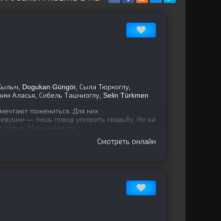
ылыч, Dogukan Güngör, Сыла Тюркоглу,
м Аласья, Сибель Ташчиоглу, Selin Türkmen
мечтают пожениться. Для них
евушки — лишь повод ускорить свадьбу. Но на
ет родня. Мама невесты
Смотреть онлайн