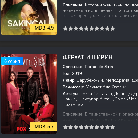
Описание:
Истории женщины по имен
жизненным испытанием. Потеряв св
в этом преступлении и заставить их
4.9
[is-parent]
[/is-parent]
ФЕРХАТ И ШИРИН
6 серия
Оригинал:
Ferhat ile Sirin
Год:
2019
Жанр:
Зарубежный, Мелодрама, Др
Режиссер:
Мехмет Ада Озтекин
Актёры:
Толга Сарыташ, Джансу Дер
Чакыр, Шехсувар Акташ, Эмель Чоль
Нихан Гар
Описание:
В таинственной и опасно
вовлеченным в загадочную историю
маленьким сыном. За ними гонится
5.7