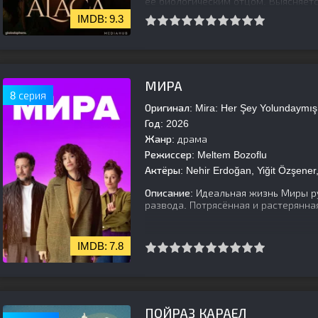
ее биологическим отцом. Выясняетс
9.3
[is-parent]
[/is-parent]
МИРА
8 серия
Оригинал:
Mira: Her Şey Yolundaymış
Год:
2026
Жанр:
драма
Режиссер:
Meltem Bozoflu
Актёры:
Nehir Erdoğan, Yiğit Özşener
Описание:
Идеальная жизнь Миры ру
развода. Потрясённая и растерянная
7.8
[is-parent]
[/is-parent]
ПОЙРАЗ КАРАЕЛ