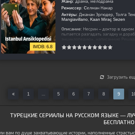
Жанр:
драма, мелодрама
Режиссер:
Cелман Накар
Актёры:
Джанан Эргюдер, Толга Текин
Mangiavillano, Kaan Miraç Sezen
Описание:
Несрин – доктор в одном
пытается разгадать загадку и дор
энциклопедию», написанную Решадо
6.8
[is-parent]
[/is-parent]
Загрузить е
1
...
5
6
7
8
9
1
ТУРЕЦКИЕ СЕРИАЛЫ НА РУССКОМ ЯЗЫКЕ
— ЛУ
БЕСПЛАТНО
ли вам по душе захватывающие истории, наполненные страсть