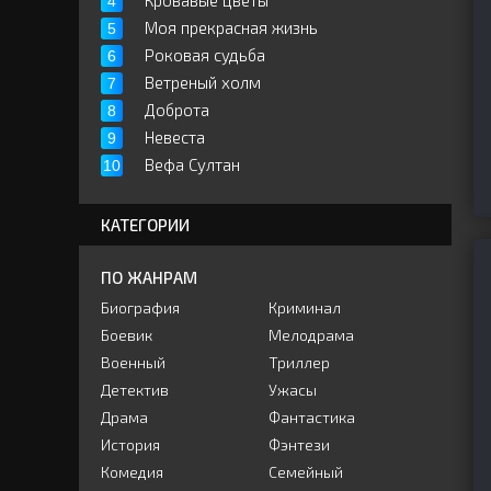
Кровавые цветы
Моя прекрасная жизнь
Роковая судьба
Ветреный холм
Доброта
Невеста
Вефа Султан
КАТЕГОРИИ
ПО ЖАНРАМ
Биография
Криминал
Боевик
Мелодрама
Военный
Триллер
Детектив
Ужасы
Драма
Фантастика
История
Фэнтези
Комедия
Семейный