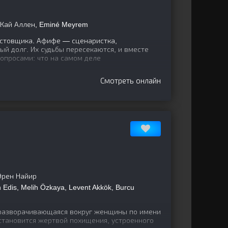
Кай Аллен, Eminé Meyrem
стовщика. Афифе — сценаристка,
й долг. Их судьбы пересекаются, и вместе
опросами: что на самом деле
Смотреть онлайн
 Эрен Найир
Edis, Melih Özkaya, Levent Akkök, Burcu
 разворачивающаяся вокруг женщины по имени
становится жертвой похищения, устроенного