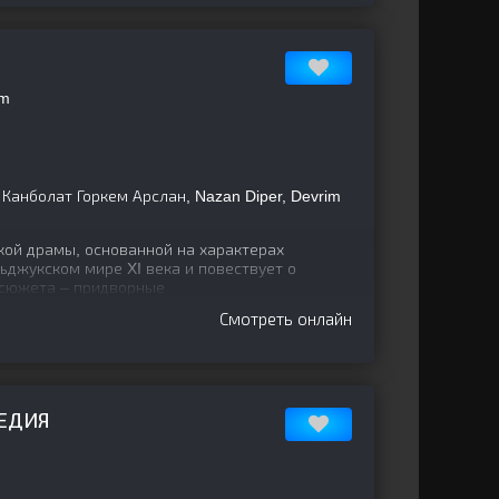
âm
 Канболат Горкем Арслан, Nazan Diper, Devrim
кой драмы, основанной на характерах
ьджукском мире XI века и повествует о
е сюжета – придворные
Смотреть онлайн
ЕДИЯ