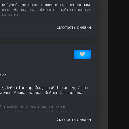
и Сурейя, которая сталкивается с непростым
оего ребенка, она собирается найти виновных
 заплатить
Смотреть онлайн
ама
е, Лейла Танлар, Йылдырай Шахинлер, Усхан
гечен, Аликан Барлас, Зейнеп Озьягджилар,
й атмосфере Ферхат оказывается
, связанную с женщиной Шехназ и ее
 машина, вынуждая Шехназ спрятать
Смотреть онлайн