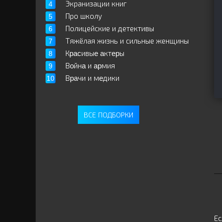
Экранизации книг
Про школу
Полицейские и детективы
Тяжёлая жизнь и сильные женщины
Кpacивыe aктepы
Вoйнa и apмия
Вpaчи и мeдики
ВСЕ ПОДБОРКИ
Ес