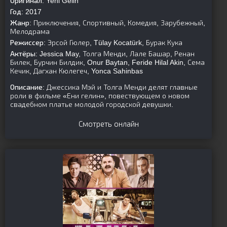
Оригинал:
Yeni Gelin
Год:
2017
Жанр:
Приключения, Спортивный, Комедия, Зарубежный,
Мелодрама
Режиссер:
Эрсой Гюлер, Tülay Kocatürk, Бурак Кука
Актёры:
Jessica May, Толга Менди, Лале Башар, Ренан
Билек, Бурчин Билдик, Onur Baytan, Feride Hilal Akin, Сема
Кечик, Дагхан Кюлегеч, Yonca Sahinbas
Описание:
Джессика Мэй и Толга Менди делят главные
роли в фильме «Ени гелин», повествующем о новом
свадебном платье молодой городской девушки.
Смотреть онлайн