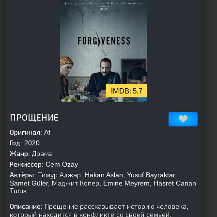
5.7
[is-parent][/is-parent]
ПРОЩЕНИЕ
Оригинал:
Af
Год:
2020
Жанр:
Драма
Режиссер:
Cem Özay
Актёры:
Тимур Аджар, Hakan Aslan, Yusuf Bayraktar,
Samet Güler, Маджит Копер, Emine Meyrem, Hasret Canan
Tutus
Описание:
Прощение рассказывает историю человека,
который находится в конфликте со своей семьей.