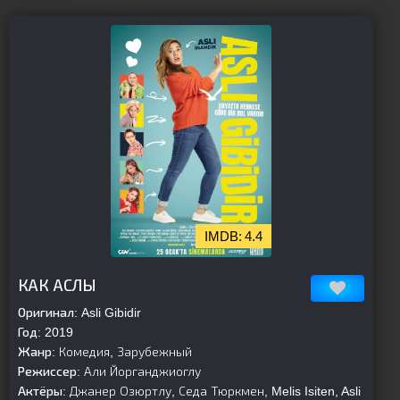
4.4
[is-parent][/is-parent]
КАК АСЛЫ
Оригинал:
Asli Gibidir
Год:
2019
Жанр:
Комедия, Зарубежный
Режиссер:
Али Йорганджиоглу
Актёры:
Джанер Озюртлу, Седа Тюркмен, Melis Isiten, Asli