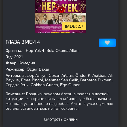
2.7
[is-parent][/is-parent]
ГЛАЗА ЗМЕИ 4
Оригинал:
Hep Yek 4: Bela Okuma Altan
Год:
2021
Жанр:
Комедия
Режиссер:
Özgür Bakar
Актёры:
Зафер Алтун, Орхан Айдин, Önder K. Açikbas, Ali
Baykus, Emre Bingöl, Mehmet Sah Celik, Barbaros Dikmen,
Сердал Генч, Gokhan Gunes, Ege Güner
Описание:
Поздним вечером Алтан оказался в жуткой
ситуации: его привезли на кладбище, где была вырыта
могила и установлено надгробье. Алтан в ужасе умолял
Билала остановиться, но тот сохранял
Смотреть онлайн