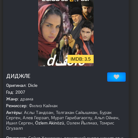
3.5
[is-parent]
[/is-parent]
ДИДЖЛЕ
Оригинал:
Dicle
Год:
2007
Жанр:
драма
Режиссер:
Филиз Кайнак
Актёры:
Аслы Тандоан, Толгахан Сайышман, Бурак
Серген, Алев Гюрзап, Мурат Гарибагаоглу, Альп Ойкен,
Ишил Серген, Özlem Akinözü, Озлем Йылмаз, Томрис
Огузалп