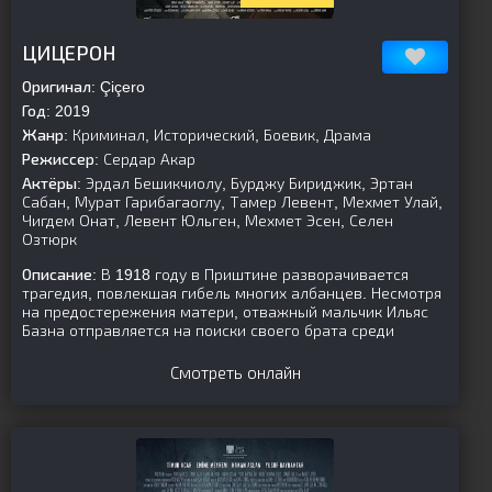
[is-parent][/is-parent]
ЦИЦЕРОН
Оригинал:
Çiçero
Год:
2019
Жанр:
Криминал, Исторический, Боевик, Драма
Режиссер:
Сердар Акар
Актёры:
Эрдал Бешикчиолу, Бурджу Бириджик, Эртан
Сабан, Мурат Гарибагаоглу, Тамер Левент, Мехмет Улай,
Чигдем Онат, Левент Юльген, Мехмет Эсен, Селен
Озтюрк
Описание:
В 1918 году в Приштине разворачивается
трагедия, повлекшая гибель многих албанцев. Несмотря
на предостережения матери, отважный мальчик Ильяс
Базна отправляется на поиски своего брата среди
Смотреть онлайн