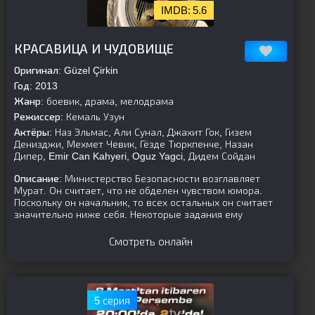
5.6
[is-parent]
[/is-parent]
КРАСАВИЦА И ЧУДОВИЩЕ
Оригинал:
Güzel Çirkin
Год:
2013
Жанр:
боевик, драма, мелодрама
Режиссер:
Кемаль Узун
Актёры:
Наз Эльмас, Али Сунал, Джахит Гок, Гизем
Денизджи, Мехмет Чевик, Гёзде Тюркпенче, Назан
Дипер, Emir Can Kahyeri, Oguz Yagci, Дидем Сойдан
Описание:
Министерство Безопасности возглавляет
Мурат. Он считает, что не обделен чувством юмора.
Поскольку он начальник, то всех остальных он считает
значительно ниже себя. Некоторые задания ему
Смотреть онлайн
5 серия