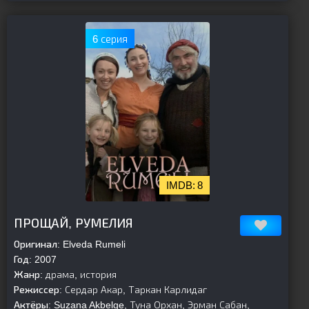
6 серия
8
[is-parent]
[/is-parent]
ПРОЩАЙ, РУМЕЛИЯ
Оригинал:
Elveda Rumeli
Год:
2007
Жанр:
драма, история
Режиссер:
Сердар Акар, Таркан Карлидаг
Актёры:
Suzana Akbelge, Туна Орхан, Эрман Сабан,