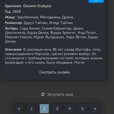
Оригинал:
Gecenin Kraliçesi
Год:
2016
Жанр:
Зарубежный, Мелодрама, Драма
Режиссер:
Дурул Тайлан, Ягмур Тайлан
Актёры:
Седа Акман, Селим Байрактар, Дениз
Джелилоглу, Бурак Дениз, Фунда Эрйигит, Угур Полат,
Мерьем Узерли, Мурат Йылдырым, Эмре Йетим, Бурак
Дэмир
Описание:
В грозовую ночь 30 лет назад Мустафа, отец
новорожденного Картала, сделал роковой выбор. Он
столкнулся с требовательными гостями, которые искали
возмездия, и его жизнь была оборвана. После
Смотреть онлайн
Загрузить еще
1
2
3
4
5