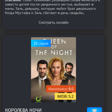
Описание:
Сейит Хекимхан, решивший снова жениться и
завести детей после увиденного им сна, выбирает в
жены Заль, девушку, которую любит брат дворецкого.
Когда Мустафа и Заль сбегают в день свадьбы,
Смотреть онлайн
15 серия
8.0
5.2
[is-parent]
[/is-parent]
КОРОЛЕВА НОЧИ