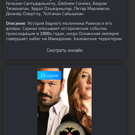
Гюльчин Сантырджыоглу, Шебнем Сонмез, Беррак
Тюзюнатач, Эрдал Озъягджылар, Петар Мирчевски,
Джанер Озюртлу, Толгахан Сайышман
Описание:
История бедного молочника Рамиза и его
дочери. Сериал описывает исторические события,
происходящие в 1900х годах, когда Османская империя
совершает набег на Македонию. Балканские территории
Смотреть онлайн
13 серия