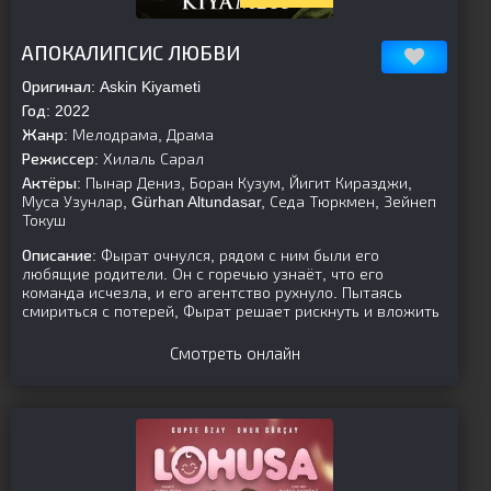
[is-parent][/is-parent]
АПОКАЛИПСИС ЛЮБВИ
Оригинал:
Askin Kiyameti
Год:
2022
Жанр:
Мелодрама, Драма
Режиссер:
Хилаль Сарал
Актёры:
Пынар Дениз, Боран Кузум, Йигит Киразджи,
Муса Узунлар, Gürhan Altundasar, Седа Тюркмен, Зейнеп
Токуш
Описание:
Фырат очнулся, рядом с ним были его
любящие родители. Он с горечью узнаёт, что его
команда исчезла, и его агентство рухнуло. Пытаясь
смириться с потерей, Фырат решает рискнуть и вложить
Смотреть онлайн