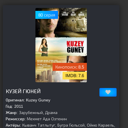
80 серия
8.5
7.6
[is-parent]
[/is-parent]
КУЗЕЙ ГЮНЕЙ
Оригинал:
Kuzey Guney
Год:
2011
Жанр:
Зарубежный, Драма
Режиссер:
Мехмет Ада Озтекин
Актёры:
Кыванч Татлытуг, Бугра Гюльсой, Ойкю Караель,