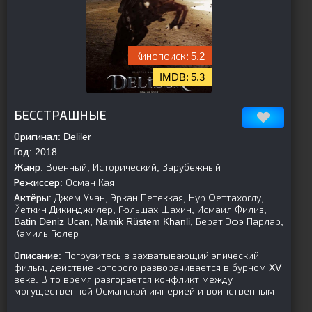
5.2
5.3
[is-parent][/is-parent]
БЕССТРАШНЫЕ
Оригинал:
Deliler
Год:
2018
Жанр:
Военный, Исторический, Зарубежный
Режиссер:
Осман Кая
Актёры:
Джем Учан, Эркан Петеккая, Нур Феттахоглу,
Йеткин Дикинджилер, Гюльшах Шахин, Исмаил Филиз,
Batin Deniz Ucan, Namik Rüstem Khanli, Берат Эфэ Парлар,
Камиль Гюлер
Описание:
Погрузитесь в захватывающий эпический
фильм, действие которого разворачивается в бурном XV
веке. В то время разгорается конфликт между
могущественной Османской империей и воинственным