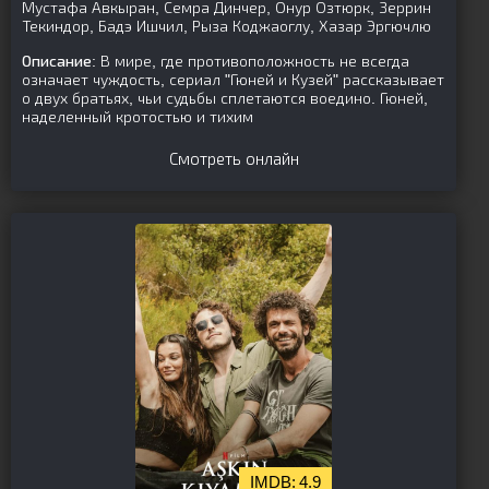
Мустафа Авкыран, Семра Динчер, Онур Озтюрк, Зеррин
Текиндор, Бадэ Ишчил, Рыза Коджаоглу, Хазар Эргючлю
Описание:
В мире, где противоположность не всегда
означает чуждость, сериал "Гюней и Кузей" рассказывает
о двух братьях, чьи судьбы сплетаются воедино. Гюней,
наделенный кротостью и тихим
Смотреть онлайн
4.9