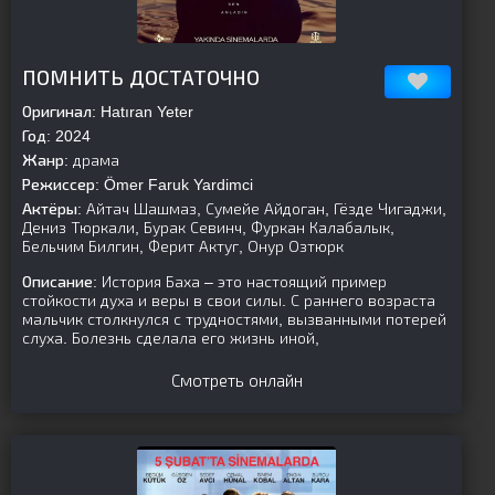
[is-parent][/is-parent]
ПОМНИТЬ ДОСТАТОЧНО
Оригинал:
Hatıran Yeter
Год:
2024
Жанр:
драма
Режиссер:
Ömer Faruk Yardimci
Актёры:
Айтач Шашмаз, Сумейе Айдоган, Гёзде Чигаджи,
Дениз Тюркали, Бурак Севинч, Фуркан Калабалык,
Бельчим Билгин, Ферит Актуг, Онур Озтюрк
Описание:
История Баха – это настоящий пример
стойкости духа и веры в свои силы. С раннего возраста
мальчик столкнулся с трудностями, вызванными потерей
слуха. Болезнь сделала его жизнь иной,
Смотреть онлайн