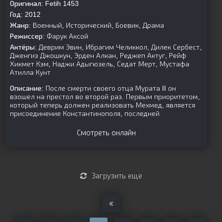
Оригинал:
Fetih 1453
Год:
2012
Жанр:
Военный, Исторический, Боевик, Драма
Режиссер:
Фарук Аксой
Актёры:
Деврим Эвин, Ибрагим Челиккол, Дилек Сербест,
Дженгиз Джошкун, Эрден Алкан, Реджеп Актуг, Рейф
Хикмет Кэм, Наджи Адыгюзель, Седат Мерт, Мустафа
Атилла Кунт
Описание:
После смерти своего отца Мурата II он
взошел на престол во второй раз. Первым приоритетом,
который теперь должен реализовать Мехмед, является
присоединение Константинополя, последней
Смотреть онлайн
Загрузить еще